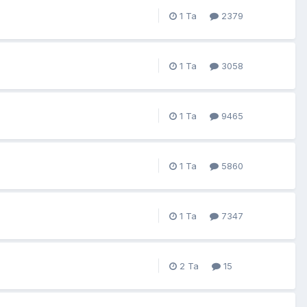
2379
3058
9465
5860
7347
15