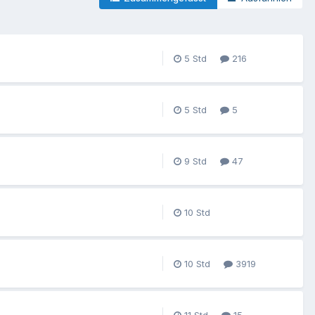
216
5
47
3919