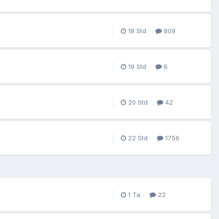
809
6
42
1756
22