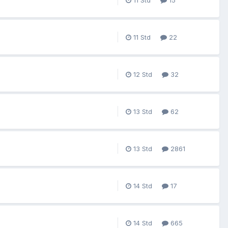
15
22
32
62
2861
17
665