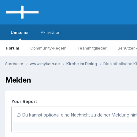
Umsehen
Aktivitäten
Forum
Community-Regeln
Teammitglieder
Benutzer 
Startseite
www.mykath.de
Kirche im Dialog
Die katholische 
Melden
Your Report
Du kannst optional eine Nachricht zu deiner Meldung hin