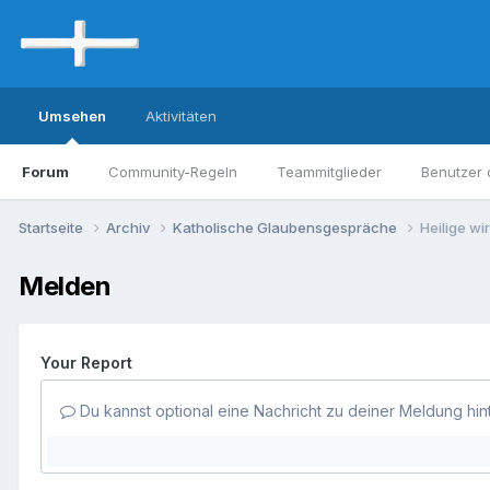
Umsehen
Aktivitäten
Forum
Community-Regeln
Teammitglieder
Benutzer 
Startseite
Archiv
Katholische Glaubensgespräche
Heilige w
Melden
Your Report
Du kannst optional eine Nachricht zu deiner Meldung hin