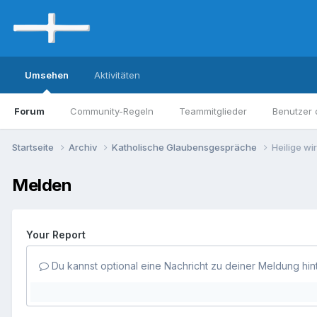
Umsehen
Aktivitäten
Forum
Community-Regeln
Teammitglieder
Benutzer 
Startseite
Archiv
Katholische Glaubensgespräche
Heilige w
Melden
Your Report
Du kannst optional eine Nachricht zu deiner Meldung hin