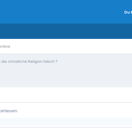
Du 
online
 die christliche Religion falsch ?
terlassen.