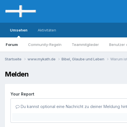
Umsehen
Aktivitäten
Forum
Community-Regeln
Teammitglieder
Benutzer 
Startseite
www.mykath.de
Bibel, Glaube und Leben
Warum ist
Melden
Your Report
Du kannst optional eine Nachricht zu deiner Meldung hin