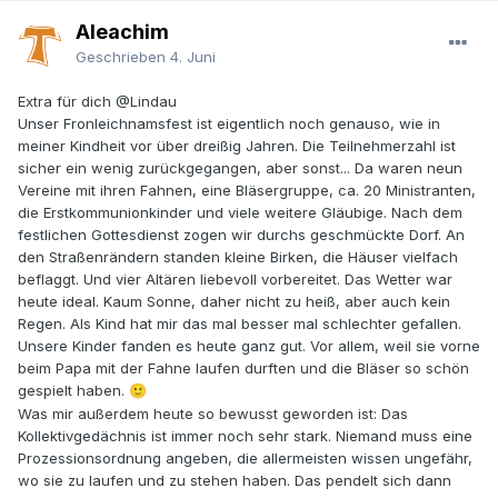
Aleachim
Geschrieben
4. Juni
Extra für dich
@Lindau
Unser Fronleichnamsfest ist eigentlich noch genauso, wie in
meiner Kindheit vor über dreißig Jahren. Die Teilnehmerzahl ist
sicher ein wenig zurückgegangen, aber sonst... Da waren neun
Vereine mit ihren Fahnen, eine Bläsergruppe, ca. 20 Ministranten,
die Erstkommunionkinder und viele weitere Gläubige. Nach dem
festlichen Gottesdienst zogen wir durchs geschmückte Dorf. An
den Straßenrändern standen kleine Birken, die Häuser vielfach
beflaggt. Und vier Altären liebevoll vorbereitet. Das Wetter war
heute ideal. Kaum Sonne, daher nicht zu heiß, aber auch kein
Regen. Als Kind hat mir das mal besser mal schlechter gefallen.
Unsere Kinder fanden es heute ganz gut. Vor allem, weil sie vorne
beim Papa mit der Fahne laufen durften und die Bläser so schön
gespielt haben.
🙂
Was mir außerdem heute so bewusst geworden ist: Das
Kollektivgedächnis ist immer noch sehr stark. Niemand muss eine
Prozessionsordnung angeben, die allermeisten wissen ungefähr,
wo sie zu laufen und zu stehen haben. Das pendelt sich dann