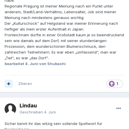
habe.
der Stirn habe? Ob ich ihr ein Taschentuch ... Meine
Regionale Prägung ist meiner Meinung nach ein Punkt unter
Kollegen haben sich scheckig gelacht über den
anderem, Stadt/Land-Verhältnis, Lebensalter, Job sind meiner
unwissenden Eingeborenen nördlicher Gefilde, der das
Meinung nach mindestens genauso wichtig.
Wort Aschenkreuz noch nie im Leben gehört hatte.
Der „Kulturschock“ auf Helgoland war meiner Erinnerung nach
heftiger als mein erster Aufenthalt in Japan.
Fronleichnam dürfte in einer Großstadt kaum je so beeindruckend
sein wie damals auf dem Dorf, mit seiner stundenlangen
Prozession, dem wunderschönen Blumenschmuck, den
zahlreichen Teilnehmern. Es war eben „umfassend“, man war
„Teil“, es war „das Dorf“.
bearbeitet
4. Juni
von Shubashi
Zitieren
1
Lindau
Geschrieben
4. Juni
Sicher kennt ihr das witzig sein sollende Spottwort für