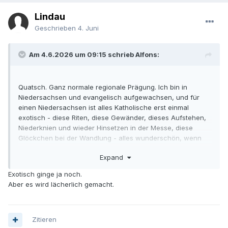
einem hiesigen Ignoranten.
Lindau
Geschrieben
4. Juni
Am 4.6.2026 um 09:15 schrieb Alfons:
Quatsch. Ganz normale regionale Prägung. Ich bin in
Niedersachsen und evangelisch aufgewachsen, und für
einen Niedersachsen ist alles Katholische erst einmal
exotisch - diese Riten, diese Gewänder, dieses Aufstehen,
Niederknien und wieder Hinsetzen in der Messe, diese
Glöckchen bei der Wandlung - alles wunderschön, wenn
man es dann kennen und schätzen gelernt hat. Aber beim
Expand
ersten Mal halt so fremd, als sei man gerade auf Hawaii
gelandet oder bei den Sioux.
Exotisch ginge ja noch.
Aber es wird lächerlich gemacht.
Zitieren