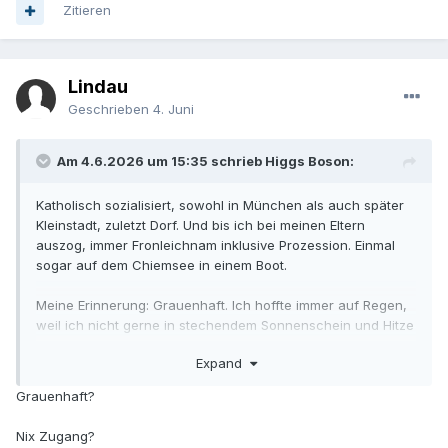
Zitieren
Lindau
Geschrieben
4. Juni
Am 4.6.2026 um 15:35 schrieb Higgs Boson:
Katholisch sozialisiert, sowohl in München als auch später
Kleinstadt, zuletzt Dorf. Und bis ich bei meinen Eltern
auszog, immer Fronleichnam inklusive Prozession. Einmal
sogar auf dem Chiemsee in einem Boot.
Meine Erinnerung: Grauenhaft. Ich hoffte immer auf Regen,
weil ich nicht gerne in stechendem Sonnenschein und Hitze
ein Fest feiere, zu dem ich absolut nicht den geringsten
Expand
Zugang hatte.
Grauenhaft?
Nix Zugang?