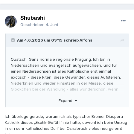
Shubashi
Geschrieben
4. Juni
Am 4.6.2026 um 09:15 schrieb Alfons:
Quatsch. Ganz normale regionale Prägung. Ich bin in
Niedersachsen und evangelisch aufgewachsen, und für
einen Niedersachsen ist alles Katholische erst einmal
exotisch - diese Riten, diese Gewänder, dieses Aufstehen,
Niederknien und wieder Hinsetzen in der Messe, diese
Glöckchen bei der Wandlung - alles wunderschön, wenn
man es dann kennen und schätzen gelernt hat. Aber beim
Expand
ersten Mal halt so fremd, als sei man gerade auf Hawaii
gelandet oder bei den Sioux.
Ich überlege gerade, warum ich als typischer Bremer Diaspora-
Habe ich schon mal erzählt, wie ich, frisch im Rheinland
Katholik dieses „Exotik-Gefühl“ nie hatte, obwohl ich beim Umzug
angekommen, eine alte Dame auf dem Marktplatz höflich
in ein sehr katholisches Dorf bei Osnabrück vieles neu gelernt
darauf aufmerksam gemacht habe, dass sie Schmutz an