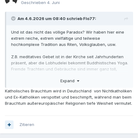
Geschrieben
4. Juni
Am 4.6.2026 um 08:40 schrieb Flo77:
Und ist das nicht das völlige Paradox? Wir haben hier eine
extrem reiche, extrem vielfältige und teilweise
hochkomplexe Tradition aus Riten, Volksglauben, usw.
Z.B. meditatives Gebet ist in der Kirche seit Jahrhunderten
präsent, aber die Lobhudelei bekommt Buddhistisches Yoga.
Fremde Trachten und Gebräuche sind immer ganz toll,
müssen unbedingt erhalten bleiben und werden von
Expand
unseren hiesigen Banausen genauso verehrt wie fremde
Küchen - nur die eigene Tradition hat keinen Wert.
Katholisches Brauchtum wird in Deutschland von Nichtkatholiken
und Ex-Katholiken verspottet und beschimpft, während man beim
Für die Südseeinsulaner dürfte der eigene Ritus übrigens
Brauchtum außereuropäischer Religionen tiefe Weisheit vermutet.
völlig normal und unsere Fronleichnamsprozessionen das
"exotische" sein. Insofern ist Deine Formulierung wieder
typisch westlicher Eurozentrismus. Wobei mich nicht
wundern würde, wenn einem spirituell aktiven
Zitieren
Südseeinsulaner eine Fronleichnamsprozession (oder noch
massiver eine Karfreitagsliturgie) verständlicher wäre, als