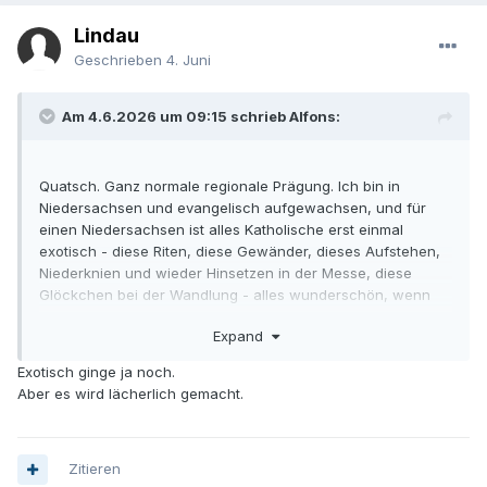
einem hiesigen Ignoranten.
Lindau
Geschrieben
4. Juni
Am 4.6.2026 um 09:15 schrieb Alfons:
Quatsch. Ganz normale regionale Prägung. Ich bin in
Niedersachsen und evangelisch aufgewachsen, und für
einen Niedersachsen ist alles Katholische erst einmal
exotisch - diese Riten, diese Gewänder, dieses Aufstehen,
Niederknien und wieder Hinsetzen in der Messe, diese
Glöckchen bei der Wandlung - alles wunderschön, wenn
man es dann kennen und schätzen gelernt hat. Aber beim
Expand
ersten Mal halt so fremd, als sei man gerade auf Hawaii
gelandet oder bei den Sioux.
Exotisch ginge ja noch.
Aber es wird lächerlich gemacht.
Zitieren