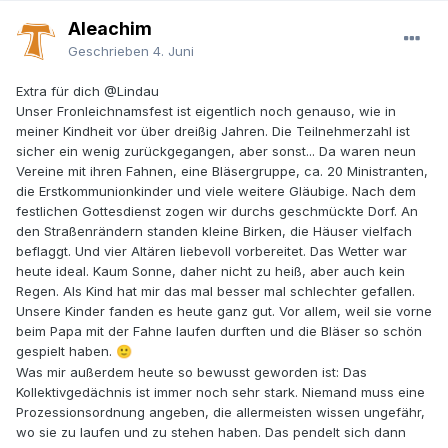
Aleachim
Geschrieben
4. Juni
Extra für dich
@Lindau
Unser Fronleichnamsfest ist eigentlich noch genauso, wie in
meiner Kindheit vor über dreißig Jahren. Die Teilnehmerzahl ist
sicher ein wenig zurückgegangen, aber sonst... Da waren neun
Vereine mit ihren Fahnen, eine Bläsergruppe, ca. 20 Ministranten,
die Erstkommunionkinder und viele weitere Gläubige. Nach dem
festlichen Gottesdienst zogen wir durchs geschmückte Dorf. An
den Straßenrändern standen kleine Birken, die Häuser vielfach
beflaggt. Und vier Altären liebevoll vorbereitet. Das Wetter war
heute ideal. Kaum Sonne, daher nicht zu heiß, aber auch kein
Regen. Als Kind hat mir das mal besser mal schlechter gefallen.
Unsere Kinder fanden es heute ganz gut. Vor allem, weil sie vorne
beim Papa mit der Fahne laufen durften und die Bläser so schön
gespielt haben.
🙂
Was mir außerdem heute so bewusst geworden ist: Das
Kollektivgedächnis ist immer noch sehr stark. Niemand muss eine
Prozessionsordnung angeben, die allermeisten wissen ungefähr,
wo sie zu laufen und zu stehen haben. Das pendelt sich dann