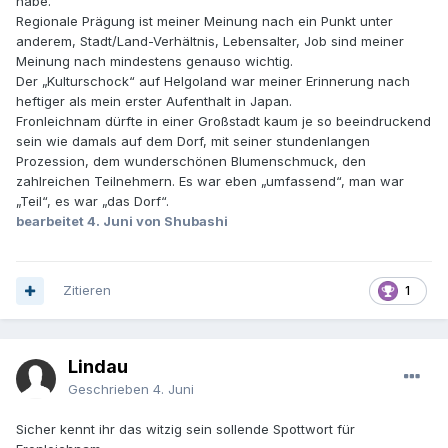
habe.
der Stirn habe? Ob ich ihr ein Taschentuch ... Meine
Regionale Prägung ist meiner Meinung nach ein Punkt unter
Kollegen haben sich scheckig gelacht über den
anderem, Stadt/Land-Verhältnis, Lebensalter, Job sind meiner
unwissenden Eingeborenen nördlicher Gefilde, der das
Meinung nach mindestens genauso wichtig.
Wort Aschenkreuz noch nie im Leben gehört hatte.
Der „Kulturschock“ auf Helgoland war meiner Erinnerung nach
heftiger als mein erster Aufenthalt in Japan.
Fronleichnam dürfte in einer Großstadt kaum je so beeindruckend
sein wie damals auf dem Dorf, mit seiner stundenlangen
Prozession, dem wunderschönen Blumenschmuck, den
zahlreichen Teilnehmern. Es war eben „umfassend“, man war
„Teil“, es war „das Dorf“.
bearbeitet
4. Juni
von Shubashi
Zitieren
1
Lindau
Geschrieben
4. Juni
Sicher kennt ihr das witzig sein sollende Spottwort für