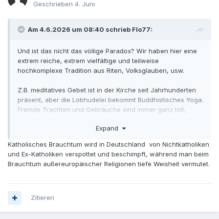
Geschrieben
4. Juni
Am 4.6.2026 um 08:40 schrieb Flo77:
Und ist das nicht das völlige Paradox? Wir haben hier eine
extrem reiche, extrem vielfältige und teilweise
hochkomplexe Tradition aus Riten, Volksglauben, usw.
Z.B. meditatives Gebet ist in der Kirche seit Jahrhunderten
präsent, aber die Lobhudelei bekommt Buddhistisches Yoga.
Fremde Trachten und Gebräuche sind immer ganz toll,
müssen unbedingt erhalten bleiben und werden von
Expand
unseren hiesigen Banausen genauso verehrt wie fremde
Küchen - nur die eigene Tradition hat keinen Wert.
Katholisches Brauchtum wird in Deutschland von Nichtkatholiken
und Ex-Katholiken verspottet und beschimpft, während man beim
Für die Südseeinsulaner dürfte der eigene Ritus übrigens
Brauchtum außereuropäischer Religionen tiefe Weisheit vermutet.
völlig normal und unsere Fronleichnamsprozessionen das
"exotische" sein. Insofern ist Deine Formulierung wieder
typisch westlicher Eurozentrismus. Wobei mich nicht
wundern würde, wenn einem spirituell aktiven
Zitieren
Südseeinsulaner eine Fronleichnamsprozession (oder noch
massiver eine Karfreitagsliturgie) verständlicher wäre, als