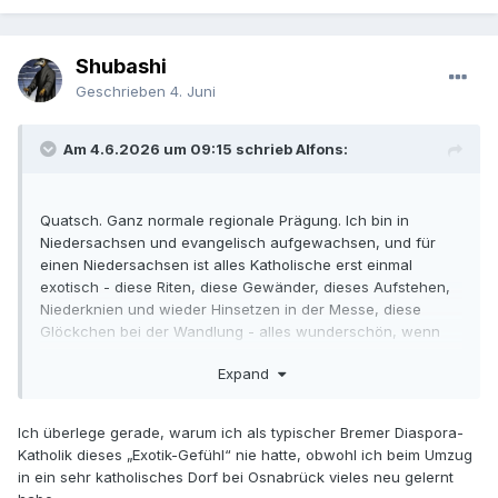
Shubashi
Geschrieben
4. Juni
Am 4.6.2026 um 09:15 schrieb Alfons:
Quatsch. Ganz normale regionale Prägung. Ich bin in
Niedersachsen und evangelisch aufgewachsen, und für
einen Niedersachsen ist alles Katholische erst einmal
exotisch - diese Riten, diese Gewänder, dieses Aufstehen,
Niederknien und wieder Hinsetzen in der Messe, diese
Glöckchen bei der Wandlung - alles wunderschön, wenn
man es dann kennen und schätzen gelernt hat. Aber beim
Expand
ersten Mal halt so fremd, als sei man gerade auf Hawaii
gelandet oder bei den Sioux.
Ich überlege gerade, warum ich als typischer Bremer Diaspora-
Habe ich schon mal erzählt, wie ich, frisch im Rheinland
Katholik dieses „Exotik-Gefühl“ nie hatte, obwohl ich beim Umzug
angekommen, eine alte Dame auf dem Marktplatz höflich
in ein sehr katholisches Dorf bei Osnabrück vieles neu gelernt
darauf aufmerksam gemacht habe, dass sie Schmutz an