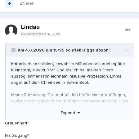
Zitieren
Lindau
Geschrieben
4. Juni
Am 4.6.2026 um 15:35 schrieb Higgs Boson:
Katholisch sozialisiert, sowohl in München als auch später
Kleinstadt, zuletzt Dorf. Und bis ich bei meinen Eltern
auszog, immer Fronleichnam inklusive Prozession. Einmal
sogar auf dem Chiemsee in einem Boot.
Meine Erinnerung: Grauenhaft. Ich hoffte immer auf Regen,
weil ich nicht gerne in stechendem Sonnenschein und Hitze
ein Fest feiere, zu dem ich absolut nicht den geringsten
Expand
Zugang hatte.
Grauenhaft?
Nix Zugang?