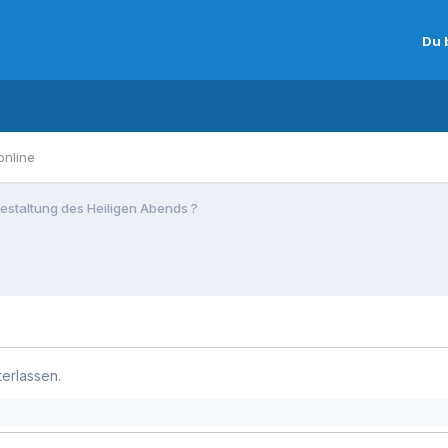
Du 
online
estaltung des Heiligen Abends ?
terlassen.