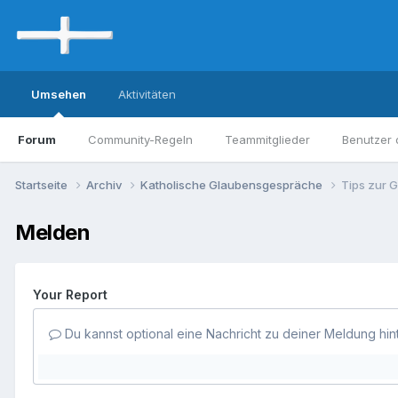
Umsehen
Aktivitäten
Forum
Community-Regeln
Teammitglieder
Benutzer 
Startseite
Archiv
Katholische Glaubensgespräche
Tips zur G
Melden
Your Report
Du kannst optional eine Nachricht zu deiner Meldung hin