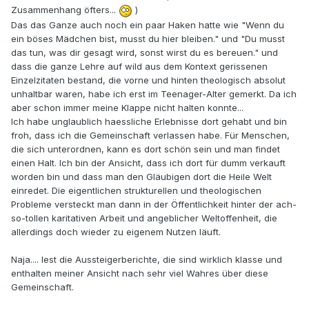
Zusammenhang öfters...
)
Das das Ganze auch noch ein paar Haken hatte wie "Wenn du
ein böses Mädchen bist, musst du hier bleiben." und "Du musst
das tun, was dir gesagt wird, sonst wirst du es bereuen." und
dass die ganze Lehre auf wild aus dem Kontext gerissenen
Einzelzitaten bestand, die vorne und hinten theologisch absolut
unhaltbar waren, habe ich erst im Teenager-Alter gemerkt. Da ich
aber schon immer meine Klappe nicht halten konnte...
Ich habe unglaublich haessliche Erlebnisse dort gehabt und bin
froh, dass ich die Gemeinschaft verlassen habe. Für Menschen,
die sich unterordnen, kann es dort schön sein und man findet
einen Halt. Ich bin der Ansicht, dass ich dort für dumm verkauft
worden bin und dass man den Gläubigen dort die Heile Welt
einredet. Die eigentlichen strukturellen und theologischen
Probleme versteckt man dann in der Öffentlichkeit hinter der ach-
so-tollen karitativen Arbeit und angeblicher Weltoffenheit, die
allerdings doch wieder zu eigenem Nutzen läuft.
Naja.... lest die Aussteigerberichte, die sind wirklich klasse und
enthalten meiner Ansicht nach sehr viel Wahres über diese
Gemeinschaft.