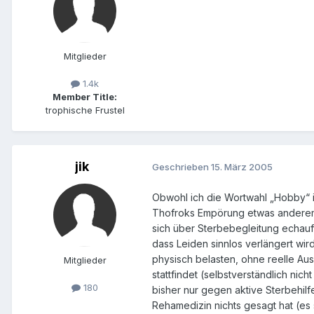
Mitglieder
1.4k
Member Title:
trophische Frustel
jik
Geschrieben
15. März 2005
Obwohl ich die Wortwahl „Hobby“ 
Thofroks Empörung etwas anderem g
sich über Sterbebegleitung echauff
dass Leiden sinnlos verlängert wi
physisch belasten, ohne reelle Aus
Mitglieder
stattfindet (selbstverständlich nic
180
bisher nur gegen aktive Sterbehilf
Rehamedizin nichts gesagt hat (es 