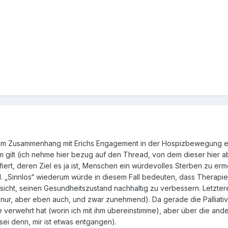
im Zusammenhang mit Erichs Engagement in der Hospizbewegung eben
ilt (ich nehme hier bezug auf den Thread, von dem dieser hier abge
iert, deren Ziel es ja ist, Menschen ein würdevolles Sterben zu erm
rd. „Sinnlos“ wiederum würde in diesem Fall bedeuten, dass Therapi
sicht, seinen Gesundheitszustand nachhaltig zu verbessern. Letztere
ht nur, aber eben auch, und zwar zunehmend). Da gerade die Palliati
e verwehrt hat (worin ich mit ihm übereinstimme), aber über die and
sei denn, mir ist etwas entgangen).