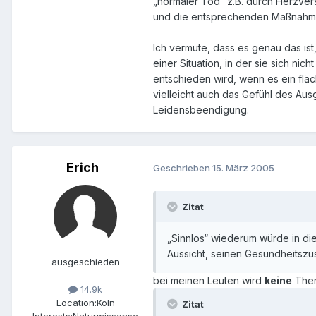
„normaler Tod“ z.B. durch Herzvers
und die entsprechenden Maßnahme
Ich vermute, dass es genau das ist
einer Situation, in der sie sich nic
entschieden wird, wenn es ein f
vielleicht auch das Gefühl des Aus
Leidensbeendigung.
Erich
Geschrieben
15. März 2005
Zitat
„Sinnlos“ wiederum würde in di
Aussicht, seinen Gesundheitszu
ausgeschieden
bei meinen Leuten wird
keine
Ther
14.9k
Location:
Köln
Zitat
Interests:
Naturwissensc