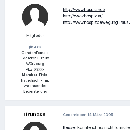
http://www.hospiz.net/
http://www.hospiz.at/
http://www.hospizbewegung.li/aus
Mitglieder
4.8k
Gender:
Female
Location:
Bistum
Würzburg
PLZ:
63xxx
Member Title:
katholisch - mit
wachsender
Begeisterung
Tirunesh
Geschrieben
14. März 2005
Besser
könnte ich es nicht formulie