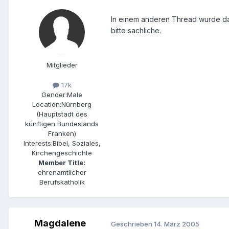
In einem anderen Thread wurde das
bitte sachliche.
Mitglieder
17k
Gender:
Male
Location:
Nürnberg
(Hauptstadt des
künftigen Bundeslands
Franken)
Interests:
Bibel, Soziales,
Kirchengeschichte
Member Title:
ehrenamtlicher
Berufskatholik
Magdalene
Geschrieben
14. März 2005