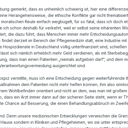
ng gemerkt, dass es unheimlich schwierig ist, hier eine differenzi
h eine Herangehensweise, die ethische Konflikte gar nicht thematis
r moralischen Keule einfach wegbügelt, für so fatal, dass ich doch 
 ich schon deshalb für verkehrt, weil er selbst seine inhärenten W
ert, die dazu führt, dass Menschen immer mehr Entscheidungsautono
 findet derzeit im Bereich der Pflegemedizin statt, eine Industrie mit
e Hospizdienste in Deutschland völlig unterfinanziert sind, schieße
st sich nämlich erheblich mehr Geld verdienen, als mit Sterbebeglei
ng, dass man einen Patienten „niemals aufgeben darf“, und dem mor
Verantwortungsvermeidung ausgerichtet sind.
Hospiz vermittle, muss ich eine Entscheidung gegen weiterführende 
ßnahmen dem Patienten nicht mehr helfen können, ihm also sinnlos
nem Wohlbefinden orientiert und nicht an dem, was man mit großem 
o, dass ein Arzt immer dann auf der sicheren Seite steht, wenn er Th
ale Chance auf Besserung, die einen Behandlungsabbruch im Zweifels
end. Denn unsere medizinischen Entwicklungen verwischen die Gre
 Hause sondern in Kliniken und Pflegeheimen, wo sie unter entspr