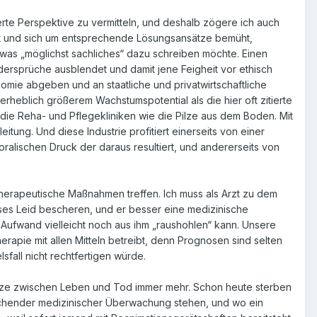
erte Perspektive zu vermitteln, und deshalb zögere ich auch
iert und sich um entsprechende Lösungsansätze bemüht,
etwas „möglichst sachliches“ dazu schreiben möchte. Einen
idersprüche ausblendet und damit jene Feigheit vor ethisch
mie abgeben und an staatliche und privatwirtschaftliche
 erheblich größerem Wachstumspotential als die hier oft zitierte
n die Reha- und Pflegekliniken wie die Pilze aus dem Boden. Mit
tung. Und diese Industrie profitiert einerseits von einer
alischen Druck der daraus resultiert, und andererseits von
therapeutische Maßnahmen treffen. Ich muss als Arzt zu dem
es Leid bescheren, und er besser eine medizinische
Aufwand vielleicht noch aus ihm „raushohlen“ kann. Unsere
erapie mit allen Mitteln betreibt, denn Prognosen sind selten
fall nicht rechtfertigen würde.
nze zwischen Leben und Tod immer mehr. Schon heute sterben
echender medizinischer Überwachung stehen, und wo ein