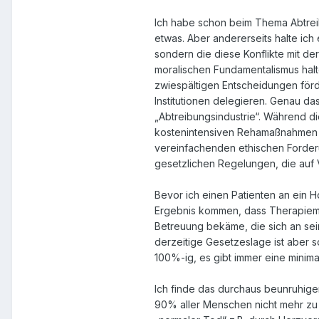
Ich habe schon beim Thema Abtreibu
etwas. Aber andererseits halte ic
sondern die diese Konflikte mit de
moralischen Fundamentalismus halte
zwiespältigen Entscheidungen förd
Institutionen delegieren. Genau das
„Abtreibungsindustrie“. Während di
kostenintensiven Rehamaßnahmen läs
vereinfachenden ethischen Forderu
gesetzlichen Regelungen, die auf 
Bevor ich einen Patienten an ein 
Ergebnis kommen, dass Therapiema
Betreuung bekäme, die sich an sei
derzeitige Gesetzeslage ist aber s
100%-ig, es gibt immer eine minim
Ich finde das durchaus beunruhig
90% aller Menschen nicht mehr zu