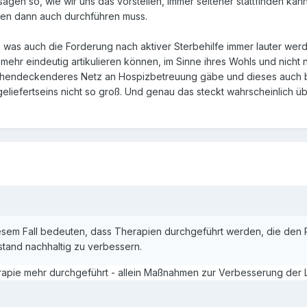
agen so, wie wir uns das vorstellen, immer seltener stattfinden kann
n dann auch durchführen muss.
, was auch die Forderung nach aktiver Sterbehilfe immer lauter wer
ht mehr eindeutig artikulieren können, im Sinne ihres Wohls und nicht 
lächendeckenderes Netz an Hospizbetreuung gäbe und dieses auch
geliefertseins nicht so groß. Und genau das steckt wahrscheinlich ü
esem Fall bedeuten, dass Therapien durchgeführt werden, die den P
stand nachhaltig zu verbessern.
apie mehr durchgeführt - allein Maßnahmen zur Verbesserung der Leb