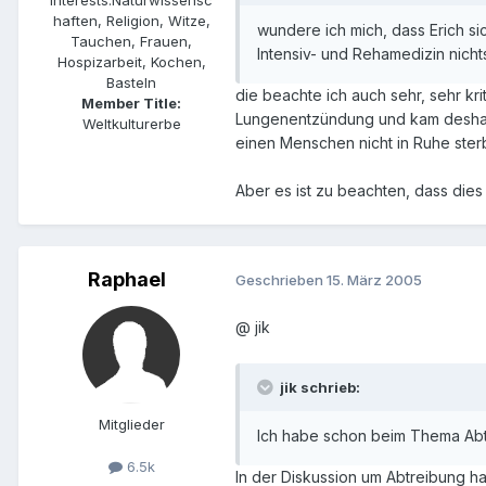
haften, Religion, Witze,
wundere ich mich, dass Erich si
Tauchen, Frauen,
Intensiv- und Rehamedizin nicht
Hospizarbeit, Kochen,
Basteln
die beachte ich auch sehr, sehr kr
Member Title:
Lungenentzündung und kam deshalb a
Weltkulturerbe
einen Menschen nicht in Ruhe ster
Aber es ist zu beachten, dass dies 
Raphael
Geschrieben
15. März 2005
@ jik
jik schrieb:
Mitglieder
Ich habe schon beim Thema Abtreib
6.5k
In der Diskussion um Abtreibung h