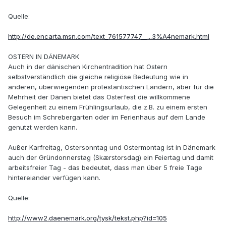
Quelle:
http://de.encarta.msn.com/text_761577747__...3%A4nemark.html
OSTERN IN DÄNEMARK
Auch in der dänischen Kirchentradition hat Ostern
selbstverständlich die gleiche religiöse Bedeutung wie in
anderen, überwiegenden protestantischen Ländern, aber für die
Mehrheit der Dänen bietet das Osterfest die willkommene
Gelegenheit zu einem Frühlingsurlaub, die z.B. zu einem ersten
Besuch im Schrebergarten oder im Ferienhaus auf dem Lande
genutzt werden kann.
Außer Karfreitag, Ostersonntag und Ostermontag ist in Dänemark
auch der Gründonnerstag (Skærstorsdag) ein Feiertag und damit
arbeitsfreier Tag - das bedeutet, dass man über 5 freie Tage
hintereiander verfügen kann.
Quelle:
http://www2.daenemark.org/tysk/tekst.php?id=105