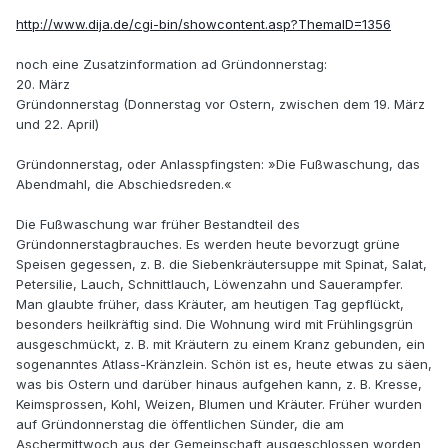
http://www.dija.de/cgi-bin/showcontent.asp?ThemaID=1356
noch eine Zusatzinformation ad Gründonnerstag:
20. März
Gründonnerstag (Donnerstag vor Ostern, zwischen dem 19. März
und 22. April)
Gründonnerstag, oder Anlasspfingsten: »Die Fußwaschung, das
Abendmahl, die Abschiedsreden.«
Die Fußwaschung war früher Bestandteil des
Gründonnerstagbrauches. Es werden heute bevorzugt grüne
Speisen gegessen, z. B. die Siebenkräutersuppe mit Spinat, Salat,
Petersilie, Lauch, Schnittlauch, Löwenzahn und Sauerampfer.
Man glaubte früher, dass Kräuter, am heutigen Tag gepflückt,
besonders heilkräftig sind. Die Wohnung wird mit Frühlingsgrün
ausgeschmückt, z. B. mit Kräutern zu einem Kranz gebunden, ein
sogenanntes Atlass-Kränzlein. Schön ist es, heute etwas zu säen,
was bis Ostern und darüber hinaus aufgehen kann, z. B. Kresse,
Keimsprossen, Kohl, Weizen, Blumen und Kräuter. Früher wurden
auf Gründonnerstag die öffentlichen Sünder, die am
Aschermittwoch aus der Gemeinschaft ausgeschlossen worden