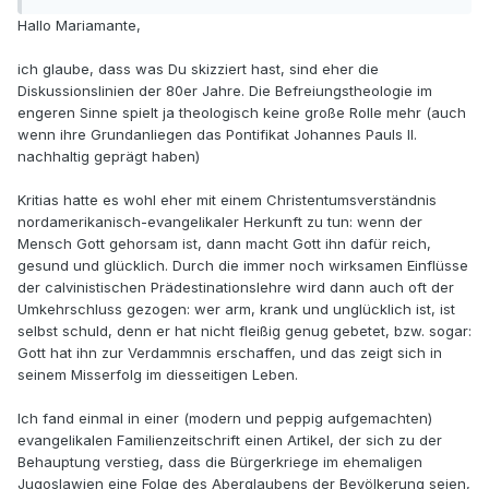
Hallo Mariamante,
ich glaube, dass was Du skizziert hast, sind eher die
Diskussionslinien der 80er Jahre. Die Befreiungstheologie im
engeren Sinne spielt ja theologisch keine große Rolle mehr (auch
wenn ihre Grundanliegen das Pontifikat Johannes Pauls II.
nachhaltig geprägt haben)
Kritias hatte es wohl eher mit einem Christentumsverständnis
nordamerikanisch-evangelikaler Herkunft zu tun: wenn der
Mensch Gott gehorsam ist, dann macht Gott ihn dafür reich,
gesund und glücklich. Durch die immer noch wirksamen Einflüsse
der calvinistischen Prädestinationslehre wird dann auch oft der
Umkehrschluss gezogen: wer arm, krank und unglücklich ist, ist
selbst schuld, denn er hat nicht fleißig genug gebetet, bzw. sogar:
Gott hat ihn zur Verdammnis erschaffen, und das zeigt sich in
seinem Misserfolg im diesseitigen Leben.
Ich fand einmal in einer (modern und peppig aufgemachten)
evangelikalen Familienzeitschrift einen Artikel, der sich zu der
Behauptung verstieg, dass die Bürgerkriege im ehemaligen
Jugoslawien eine Folge des Aberglaubens der Bevölkerung seien,