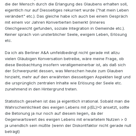
die der Mensch durch die Erlangung des Glaubens erhalten soll,
eigentlich nur auf Diesseitiges rekurriert wurde ("hat mein Leben
verändert" etc.). Das gleiche habe ich auch bei einem Gespräch
mit einem vor Jahren Konvertierten bemerkt (inneres
Gleichgewicht gefunden, soziale Integration in Gemeinde etc.).
Keiner sprach von unsterblicher Seele, ewigem Leben, Erlösung
etc.
Da ich als Berliner A&A umfeldbedingt nicht gerade mit allzu
vielen Gläubigen Konversation betreibe, wäre meine Frage, ob
diese Beobachtung insofern verallgemeinerbar ist, als daß sich
der Schwerpunkt dessen, was Menschen heute zum Glauben
hinzieht, mehr auf den erwähnten diesseitigen Aspekten liegt und
die ursprünglich zentralen Inhalte wie Erlösung der Seele etc.
zunehmend in den Hintergrund treten.
Statistisch gesehen ist das ja eigentlich irrational. Sobald man die
Wahrscheinlichkeit des ewigen Lebens mit p(EL)>0 ansetzt, sollte
die Betonung ja nur noch auf diesem liegen, da der
Gegenwartswert des ewigen Lebens mit erwartetem Nutzen > 0
ja unendlich sein müßte (wenn der Diskontfaktor nicht gerade null
beträgt)