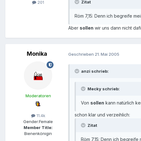
Zitat
201
Röm 7,15: Denn ich begreife mein
Aber
sollen
wir uns dann nicht daf
Monika
Geschrieben
21. Mai 2005
anzi schrieb:
Mecky schrieb:
Moderatoren
Von
sollen
kann natürlich ke
schon klar und verzeihlich:
11.4k
Gender:
Female
Zitat
Member Title:
Bienenkönigin
Röm 7,15: Denn ich begreife m