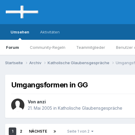
Umsehen
Aktivitäten
Forum
Community-Regeln
Teammitglieder
Benutzer 
Startseite
Archiv
Katholische Glaubensgespräche
Umgangsf
Umgangsformen in GG
Von anzi
21. Mai 2005
in
Katholische Glaubensgespräche
1
2
NÄCHSTE
Seite 1 von 2