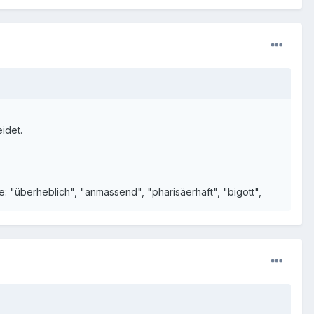
idet.
e: "überheblich", "anmassend", "pharisäerhaft", "bigott",