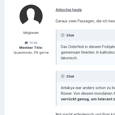
Antiochia heute
Daraus zwei Passagen, die ich be
Mitglieder
Zitat
74.6k
Das Osterfest in diesem Frühjah
Member Title:
gemeinsam feierten. In katholis
Quasimodo, PN gerne
lakonisch.
Zitat
Antakya war anders schon zu bib
Römer. Von diesem mondänen Ant
verrückt genug, um tolerant z
Not macht erfinderisch und Rom kön