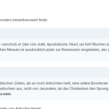
sonders bemerkenswert finde:
r verschob er [der röm.-kath. Apostolische Vikar] um fünf Wochen 
chen Messen ist ausdrücklich jeder zur Kommunion eingeladen, der g
lischen Zeiten, als es noch Antiochien hieß, eine antike Boomtown 
iochien aus, nicht von Jerusalem, tat das Christentum den Sprung 
u sein.
nte von Antiochia lernen ...