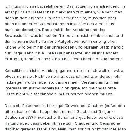
Ich muss mich selbst relativieren. Das ist ziemlich anstrengend. In
einer pluralen Gesellschaft merkt man zum einen, wie sehr man
doch in dem eigenen Glauben verwurzelt ist, muss sich aber
auch mit anderen Glaubensformen inklusive des Atheismus
auseinandersetzen. Das schärft den Verstand und das
Bewusstsein (was ich schön finde), verunsichert aber auch und
die früher im Dorf erfahrene Aufgehobenheit in einer großen
Kirche wird bei mir in der unreligiösen und pluralen Stadt ständig
zur Frage: Kann ich all ihre Glaubenssätze und all ihr Handeln
mittragen, kann ich ganz zur katholischen Kirche dazugehören?
Katholikin sein ist in Hamburg gar nicht normal. Ich wollt es wäre
etwas normaler. Nicht so normal, dass ich nichts anderes mehr
mitkriegen würde, aber so, dass es mehr Verständnis für mein
Interesse an (katholischer) Religion gäbe, ich gleichgesinnte
Leute nicht wie Stecknadeln im Heuhaufen suchen müsste.
Das sich-Bekennen ist hier egal für welchen Glauben (außer den
atheistischen) überhaupt nicht normal. Glauben ist (in ganz
Deutschland??) Privatsache. Schön und gut, leider bewirkt diese
Haltung aber, dass Bekenntnisse zum Glauben und Gespräche
darüber geradezu tabu sind. Nein, man spricht nicht darüber. Man