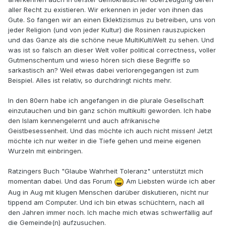
aller Recht zu existieren. Wir erkennen in jeder von ihnen das
Gute. So fangen wir an einen Eklektizismus zu betreiben, uns von
jeder Religion (und von jeder Kultur) die Rosinen rauszupicken
und das Ganze als die schöne neue MultiKultiWelt zu sehen. Und
was ist so falsch an dieser Welt voller political correctness, voller
Gutmenschentum und wieso hören sich diese Begriffe so
sarkastisch an? Weil etwas dabei verlorengegangen ist zum
Beispiel. Alles ist relativ, so durchdringt nichts mehr.
In den 80ern habe ich angefangen in die plurale Gesellschaft
einzutauchen und bin ganz schön multikulti geworden. Ich habe
den Islam kennengelernt und auch afrikanische
Geistbesessenheit. Und das möchte ich auch nicht missen! Jetzt
möchte ich nur weiter in die Tiefe gehen und meine eigenen
Wurzeln mit einbringen.
Ratzingers Buch "Glaube Wahrheit Toleranz" unterstützt mich
momentan dabei. Und das Forum
Am Liebsten würde ich aber
Aug in Aug mit klugen Menschen darüber diskutieren, nicht nur
tippend am Computer. Und ich bin etwas schüchtern, nach all
den Jahren immer noch. Ich mache mich etwas schwerfällig auf
die Gemeinde(n) aufzusuchen.