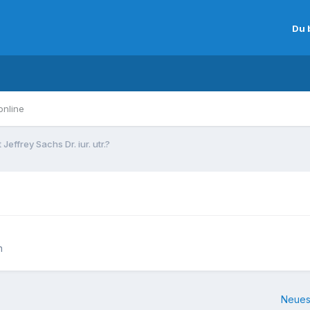
Du 
online
t Jeffrey Sachs Dr. iur. utr.?
n
Neues