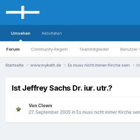
Umsehen
Aktivitäten
Forum
Community-Regeln
Teammitglieder
Benutzer 
Startseite
www.mykath.de
Es muss nicht immer Kirche sein
Is
Ist Jeffrey Sachs Dr. iur. utr.?
Von Clown
27. September 2005
in
Es muss nicht immer Kirche sei