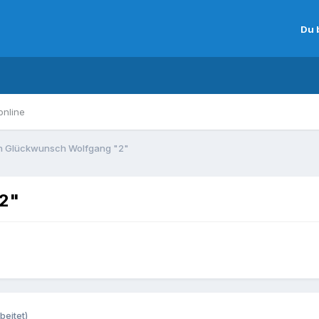
Du 
online
n Glückwunsch Wolfgang "2"
"2"
beitet)