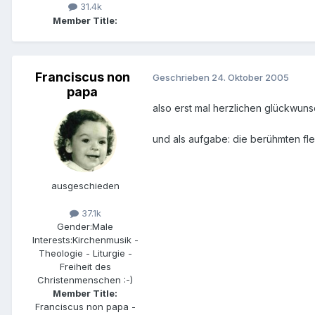
31.4k
Member Title:
Franciscus non
Geschrieben
24. Oktober 2005
papa
also erst mal herzlichen glückwunsc
und als aufgabe: die berühmten flei
ausgeschieden
37.1k
Gender:
Male
Interests:
Kirchenmusik -
Theologie - Liturgie -
Freiheit des
Christenmenschen :-)
Member Title:
Franciscus non papa -