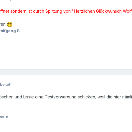
ffnet sondern ist durch Splittung von "Herzlichen Glückwunsch Wo
eren
olfgang E.
beitet)
löschen und Lissie eine Testverwarnung schicken, weil die hier nämli
issie