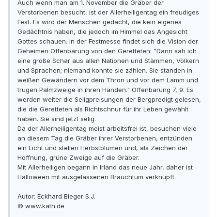
Auch wenn man am 1. November die Gräber der
Verstorbenen besucht, ist der Allerheiligentag ein freudiges
Fest. Es wird der Menschen gedacht, die kein eigenes
Gedächtnis haben, die jedoch im Himmel das Angesicht
Gottes schauen. In der Festmesse findet sich die Vision der
Geheimen Offenbarung von den Geretteten: "Dann sah ich
eine große Schar aus allen Nationen und Stämmen, Völkern
und Sprachen; niemand konnte sie zählen. Sie standen in
weißen Gewändern vor dem Thron und vor dem Lamm und
trugen Palmzweige in ihren Händen." Offenbarung 7, 9. Es
werden weiter die Seligpreisungen der Bergpredigt gelesen,
die die Geretteten als Richtschnur für ihr Leben gewählt
haben. Sie sind jetzt selig.
Da der Allerheiligentag meist arbeitsfrei ist, besuchen viele
an diesem Tag die Gräber ihrer Verstorbenen, entzünden
ein Licht und stellen Herbstblumen und, als Zeichen der
Hoffnung, grüne Zweige auf die Gräber.
Mit Allerheiligen begann in Irland das neue Jahr, daher ist
Halloween mit ausgelassenen Brauchtum verknüpft.
Autor: Eckhard Bieger S.J.
© www.kath.de