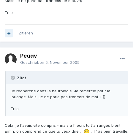
Mais: Je ne parle pas français de mot. :-))
Trilo
Zitieren
Peggy
Geschrieben
5. November 2005
Zitat
Je recherche dans la neurologie. Je remercie pour la
louange. Mais: Je ne parle pas français de mot. :-))
Trilo
Cela, je l'avais vite compris - mais à l' écrit tu t´arranges bien!
Enfin, on comprend ce que tu veux dire ...
. T' as bien travaillé.