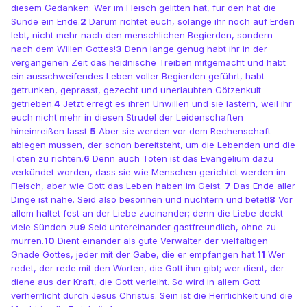
diesem Gedanken: Wer im Fleisch gelitten hat, für den hat die
Sünde ein Ende.
2
Darum richtet euch, solange ihr noch auf Erden
lebt, nicht mehr nach den menschlichen Begierden, sondern
nach dem Willen Gottes!
3
Denn lange genug habt ihr in der
vergangenen Zeit das heidnische Treiben mitgemacht und habt
ein ausschweifendes Leben voller Begierden geführt, habt
getrunken, geprasst, gezecht und unerlaubten Götzenkult
getrieben.
4
Jetzt erregt es ihren Unwillen und sie lästern, weil ihr
euch nicht mehr in diesen Strudel der Leidenschaften
hineinreißen lasst
5
Aber sie werden vor dem Rechenschaft
ablegen müssen, der schon bereitsteht, um die Lebenden und die
Toten zu richten.
6
Denn auch Toten ist das Evangelium dazu
verkündet worden, dass sie wie Menschen gerichtet werden im
Fleisch, aber wie Gott das Leben haben im Geist.
7
Das Ende aller
Dinge ist nahe. Seid also besonnen und nüchtern und betet!
8
Vor
allem haltet fest an der Liebe zueinander; denn die Liebe deckt
viele Sünden zu
9
Seid untereinander gastfreundlich, ohne zu
murren.
10
Dient einander als gute Verwalter der vielfältigen
Gnade Gottes, jeder mit der Gabe, die er empfangen hat.
11
Wer
redet, der rede mit den Worten, die Gott ihm gibt; wer dient, der
diene aus der Kraft, die Gott verleiht. So wird in allem Gott
verherrlicht durch Jesus Christus. Sein ist die Herrlichkeit und die