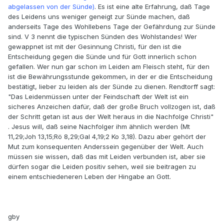
abgelassen von der Sünde)
. Es ist eine alte Erfahrung, daß Tage
des Leidens uns weniger geneigt zur Sünde machen, daß
anderseits Tage des Wohllebens Tage der Gefährdung zur Sünde
sind. V 3 nennt die typischen Sünden des Wohlstandes! Wer
gewappnet ist mit der Gesinnung Christi, für den ist die
Entscheidung gegen die Sünde und für Gott innerlich schon
gefallen. Wer nun gar schon im Leiden am Fleisch steht, für den
ist die Bewährungsstunde gekommen, in der er die Entscheidung
bestätigt, lieber zu leiden als der Sünde zu dienen. Rendtorff sagt:
"Das Leidenmüssen unter der Feindschaft der Welt ist ein
sicheres Anzeichen dafür, daß der große Bruch vollzogen ist, daß
der Schritt getan ist aus der Welt heraus in die Nachfolge Christi"
. Jesus will, daß seine Nachfolger ihm ähnlich werden (Mt
11,29;Joh 13,15;Rö 8,29;Gal 4,19;2 Ko 3,18). Dazu aber gehört der
Mut zum konsequenten Anderssein gegenüber der Welt. Auch
müssen sie wissen, daß das mit Leiden verbunden ist, aber sie
dürfen sogar die Leiden positiv sehen, weil sie beitragen zu
einem entschiedeneren Leben der Hingabe an Gott.
gby