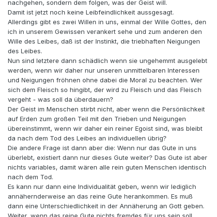
nachgehen, sondern dem folgen, was der Geist will.
Damit ist jetzt noch keine Leibfeindlichkeit aussgesagt.
Allerdings gibt es zwei Willen in uns, einmal der Wille Gottes, den
ich in unserem Gewissen verankert sehe und zum anderen den
Wille des Leibes, daß ist der Instinkt, die triebhaften Neigungen
des Leibes.
Nun sind letztere dann schädlich wenn sie ungehemmt ausgelebt
werden, wenn wir daher nur unseren unmittelbaren Interessen
und Neigungen fröhnen ohne dabei die Moral zu beachten. Wer
sich dem Fleisch so hingibt, der wird zu Fleisch und das Fleisch
vergeht - was soll da überdauern?
Der Geist im Menschen stirbt nicht, aber wenn die Persönlichkeit
auf Erden zum großen Teil mit den Trieben und Neigungen
übereinstimmt, wenn wir daher ein reiner Egoist sind, was bleibt
da nach dem Tod des Leibes an individuellen übrig?
Die andere Frage ist dann aber die: Wenn nur das Gute in uns
überlebt, existiert dann nur dieses Gute weiter? Das Gute ist aber
nichts variables, damit wären alle rein guten Menschen identisch
nach dem Tod.
Es kann nur dann eine Individualität geben, wenn wir lediglich
annähernderweise an das reine Gute herankommen. Es muß
dann eine Unterschiedlichkeit in der Annäherung an Gott geben.
Weiter, wenn das reine Gute nichts fremdes für uns sein soll,