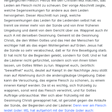
vergänglichen Fleisch. Petrus will den Christen Mut machen, das
Leiden am Fleisch nicht zu scheuen. Der vorige Abschnitt zeigte,
welche Segenswirkungen für andere aus dem Leiden
hervorgehen. Dieser Abschnitt nun zeigt, welche
Segenswirkungen das Leiden für die Leidenden selbst hat: es
trennt sie immer mehr von der Sünde und von ihrer früheren
Umgebung und damit von dem Gericht über sie. Wappnet auch ihr
euch A mit derselben Gesinnung. Gemeint ist die Gesinnung
Christi, die den Willen Gottes und das Heil der Menschen für
wichtiger hält als das eigen Wohlergehen auf Erden. Jesus hat
die Sünde so sehr verabscheut, daß er für ihre Beseitigung starb.
Er hat nicht für die Begierden gelebt, sondern für Gott. Und er hat
die Lästerer nicht gefürchtet, sondern sich von ihnen töten
lassen, um Gottes Willen zu tun. Wappnet euch, (wörtlich:
"bewaffnet" euch), deutet auf Kampf. In der Nachfolge Jesu stößt
man auf Ablehnung durch die andersgläubige Umgebung. Dabei
kann die Versuchung, das eigene Fleisch zu schonen, zu einem
inneren Kampf werden. Da ist es wichtig, sich frühzeitig zu
wappnen, sonst wird das Fleisch verwöhnt, und für Gottes
Aufträge unbrauchbar. Wer sich aber frühzeitig mit der
Gesinnung Christi gewappnet hat, ist gerüstet gegen die Anläufe
der Sünde, der Begierden und der Lästerer.
Denn wer am Fleisch
leidet (oder: litt), hat aufgehört mit der Sünde (oder auch: