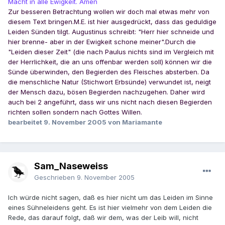
Macht in alle Ewigkeit. Amen
Zur besseren Betrachtung wollen wir doch mal etwas mehr von
diesem Text bringen.
M.E. ist hier ausgedrückt, dass das geduldige
Leiden Sünden tilgt. Augustinus schreibt: "Herr hier schneide und
hier brenne- aber in der Ewigkeit schone meiner".
Durch die
"Leiden dieser Zeit" (die nach Paulus nichts sind im Vergleich mit
der Herrlichkeit, die an uns offenbar werden soll) können wir die
Sünde überwinden, den Begierden des Fleisches absterben. Da
die menschliche Natur (Stichwort Erbsünde) verwundet ist, neigt
der Mensch dazu, bösen Begierden nachzugehen. Daher wird
auch bei 2 angeführt, dass wir uns nicht nach diesen Begierden
richten sollen sondern nach Gottes Willen.
bearbeitet
9. November 2005
von Mariamante
Sam_Naseweiss
Geschrieben
9. November 2005
Ich würde nicht sagen, daß es hier nicht um das Leiden im Sinne
eines Sühneleidens geht. Es ist hier vielmehr von dem Leiden die
Rede, das darauf folgt, daß wir dem, was der Leib will, nicht