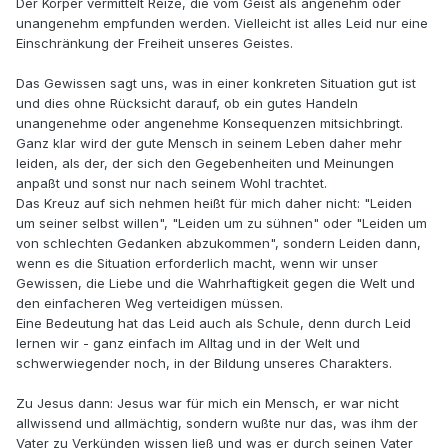
Der Körper vermittelt Reize, die vom Geist als angenehm oder
unangenehm empfunden werden. Vielleicht ist alles Leid nur eine
Einschränkung der Freiheit unseres Geistes.
Das Gewissen sagt uns, was in einer konkreten Situation gut ist
und dies ohne Rücksicht darauf, ob ein gutes Handeln
unangenehme oder angenehme Konsequenzen mitsichbringt.
Ganz klar wird der gute Mensch in seinem Leben daher mehr
leiden, als der, der sich den Gegebenheiten und Meinungen
anpaßt und sonst nur nach seinem Wohl trachtet.
Das Kreuz auf sich nehmen heißt für mich daher nicht: "Leiden
um seiner selbst willen", "Leiden um zu sühnen" oder "Leiden um
von schlechten Gedanken abzukommen", sondern Leiden dann,
wenn es die Situation erforderlich macht, wenn wir unser
Gewissen, die Liebe und die Wahrhaftigkeit gegen die Welt und
den einfacheren Weg verteidigen müssen.
Eine Bedeutung hat das Leid auch als Schule, denn durch Leid
lernen wir - ganz einfach im Alltag und in der Welt und
schwerwiegender noch, in der Bildung unseres Charakters.
Zu Jesus dann: Jesus war für mich ein Mensch, er war nicht
allwissend und allmächtig, sondern wußte nur das, was ihm der
Vater zu Verkünden wissen ließ und was er durch seinen Vater