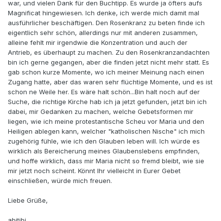
war, und vielen Dank für den Buchtipp. Es wurde ja öfters aufs
Magnificat hingewiesen. Ich denke, ich werde mich damit mal
ausführlicher beschäftigen. Den Rosenkranz zu beten finde ich
eigentlich sehr schön, allerdings nur mit anderen zusammen,
alleine fehlt mir irgendwie die Konzentration und auch der
Antrieb, es überhaupt zu machen. Zu den Rosenkranzandachten
bin ich gerne gegangen, aber die finden jetzt nicht mehr statt. Es
gab schon kurze Momente, wo ich meiner Meinung nach einen
Zugang hatte, aber das waren sehr flüchtige Momente, und es ist
schon ne Weile her. Es wäre halt schön...Bin halt noch auf der
Suche, die richtige Kirche hab ich ja jetzt gefunden, jetzt bin ich
dabei, mir Gedanken zu machen, welche Gebetsformen mir
liegen, wie ich meine protestantische Scheu vor Maria und den
Heiligen ablegen kann, welcher "katholischen Nische" ich mich
zugehörig fühle, wie ich den Glauben leben will. Ich würde es
wirklich als Bereicherung meines Glaubenslebens empfinden,
und hoffe wirklich, dass mir Maria nicht so fremd bleibt, wie sie
mir jetzt noch scheint. Könnt Ihr vielleicht in Eurer Gebet
einschließen, würde mich freuen.
Liebe Grüße,
abitibi