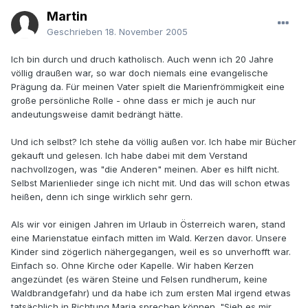
Martin
Geschrieben
18. November 2005
Ich bin durch und druch katholisch. Auch wenn ich 20 Jahre
völlig draußen war, so war doch niemals eine evangelische
Prägung da. Für meinen Vater spielt die Marienfrömmigkeit eine
große persönliche Rolle - ohne dass er mich je auch nur
andeutungsweise damit bedrängt hätte.
Und ich selbst? Ich stehe da völlig außen vor. Ich habe mir Bücher
gekauft und gelesen. Ich habe dabei mit dem Verstand
nachvollzogen, was "die Anderen" meinen. Aber es hilft nicht.
Selbst Marienlieder singe ich nicht mit. Und das will schon etwas
heißen, denn ich singe wirklich sehr gern.
Als wir vor einigen Jahren im Urlaub in Österreich waren, stand
eine Marienstatue einfach mitten im Wald. Kerzen davor. Unsere
Kinder sind zögerlich nähergegangen, weil es so unverhofft war.
Einfach so. Ohne Kirche oder Kapelle. Wir haben Kerzen
angezündet (es wären Steine und Felsen rundherum, keine
Waldbrandgefahr) und da habe ich zum ersten Mal irgend etwas
tatsächlich in Richtung Maria sprechen können. "Sieh es mir