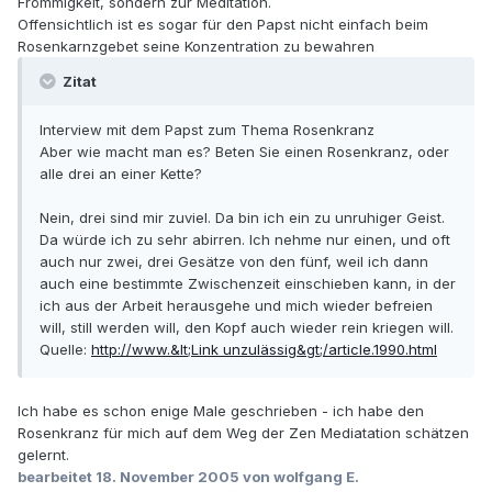
Frömmigkeit, sondern zur Meditation.
Offensichtlich ist es sogar für den Papst nicht einfach beim
Rosenkarnzgebet seine Konzentration zu bewahren
Zitat
Interview mit dem Papst zum Thema Rosenkranz
Aber wie macht man es? Beten Sie einen Rosenkranz, oder
alle drei an einer Kette?
Nein, drei sind mir zuviel. Da bin ich ein zu unruhiger Geist.
Da würde ich zu sehr abirren. Ich nehme nur einen, und oft
auch nur zwei, drei Gesätze von den fünf, weil ich dann
auch eine bestimmte Zwischenzeit einschieben kann, in der
ich aus der Arbeit herausgehe und mich wieder befreien
will, still werden will, den Kopf auch wieder rein kriegen will.
Quelle:
http://www.&lt;Link unzulässig&gt;/article.1990.html
Ich habe es schon enige Male geschrieben - ich habe den
Rosenkranz für mich auf dem Weg der Zen Mediatation schätzen
gelernt.
bearbeitet
18. November 2005
von wolfgang E.