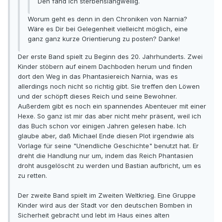
Den fand ich sterbenslangweilig.
Worum geht es denn in den Chroniken von Narnia?
Wäre es Dir bei Gelegenheit vielleicht möglich, eine
ganz ganz kurze Orientierung zu posten? Danke!
Der erste Band spielt zu Beginn des 20. Jahrhunderts. Zwei
Kinder stöbern auf einem Dachboden herum und finden
dort den Weg in das Phantasiereich Narnia, was es
allerdings noch nicht so richtig gibt. Sie treffen den Löwen
und der schöpft dieses Reich und seine Bewohner.
Außerdem gibt es noch ein spannendes Abenteuer mit einer
Hexe. So ganz ist mir das aber nicht mehr präsent, weil ich
das Buch schon vor einigen Jahren gelesen habe. Ich
glaube aber, daß Michael Ende diesen Plot irgendwie als
Vorlage für seine "Unendliche Geschichte" benutzt hat. Er
dreht die Handlung nur um, indem das Reich Phantasien
droht ausgelöscht zu werden und Bastian aufbricht, um es
zu retten.
Der zweite Band spielt im Zweiten Weltkrieg. Eine Gruppe
Kinder wird aus der Stadt vor den deutschen Bomben in
Sicherheit gebracht und lebt im Haus eines alten