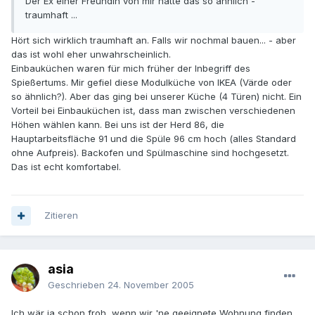
Der Ex einer Freundin von mir hatte das so ähnlich -
traumhaft ...
Hört sich wirklich traumhaft an. Falls wir nochmal bauen... - aber
das ist wohl eher unwahrscheinlich.
Einbauküchen waren für mich früher der Inbegriff des
Spießertums. Mir gefiel diese Modulküche von IKEA (Värde oder
so ähnlich?). Aber das ging bei unserer Küche (4 Türen) nicht. Ein
Vorteil bei Einbauküchen ist, dass man zwischen verschiedenen
Höhen wählen kann. Bei uns ist der Herd 86, die
Hauptarbeitsfläche 91 und die Spüle 96 cm hoch (alles Standard
ohne Aufpreis). Backofen und Spülmaschine sind hochgesetzt.
Das ist echt komfortabel.
Zitieren
asia
Geschrieben
24. November 2005
Ich wär ja schon froh, wenn wir 'ne geeignete Wohnung finden