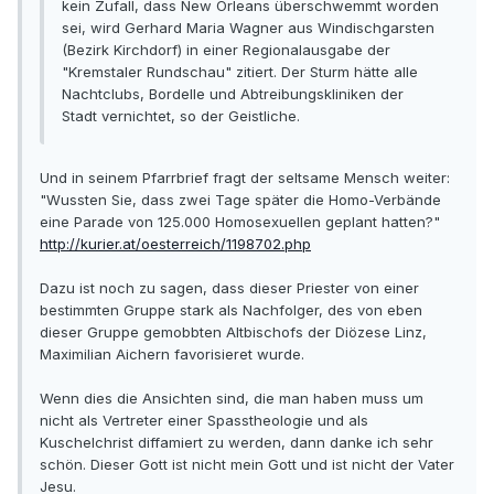
kein Zufall, dass New Orleans überschwemmt worden
sei, wird Gerhard Maria Wagner aus Windischgarsten
(Bezirk Kirchdorf) in einer Regionalausgabe der
"Kremstaler Rundschau" zitiert. Der Sturm hätte alle
Nachtclubs, Bordelle und Abtreibungskliniken der
Stadt vernichtet, so der Geistliche.
Und in seinem Pfarrbrief fragt der seltsame Mensch weiter:
"Wussten Sie, dass zwei Tage später die Homo-Verbände
eine Parade von 125.000 Homosexuellen geplant hatten?"
http://kurier.at/oesterreich/1198702.php
Dazu ist noch zu sagen, dass dieser Priester von einer
bestimmten Gruppe stark als Nachfolger, des von eben
dieser Gruppe gemobbten Altbischofs der Diözese Linz,
Maximilian Aichern favorisieret wurde.
Wenn dies die Ansichten sind, die man haben muss um
nicht als Vertreter einer Spasstheologie und als
Kuschelchrist diffamiert zu werden, dann danke ich sehr
schön. Dieser Gott ist nicht mein Gott und ist nicht der Vater
Jesu.