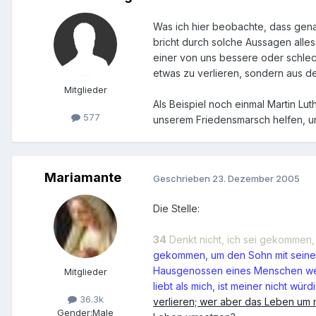
Was ich hier beobachte, dass gena
bricht durch solche Aussagen alles 
einer von uns bessere oder schlec
etwas zu verlieren, sondern aus de
Mitglieder
Als Beispiel noch einmal Martin Lut
577
unserem Friedensmarsch helfen, u
Mariamante
Geschrieben
23. Dezember 2005
Die Stelle:
34
Denkt nicht, ich sei gekommen,
gekommen, um den Sohn mit seinem 
Hausgenossen eines Menschen wer
Mitglieder
liebt als mich, ist meiner nicht würdi
36.3k
verlieren; wer aber das Leben um m
Gender:
Male