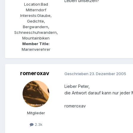
Leben umsetzen?
Location:
Bad
Mitterndorf
Interests:
Glaube,
Gedichte,
Bergwandern,
Schneeschuhwandern,
Mountainbiken
Member Title:
Marienverehrer
romeroxav
Geschrieben
23. Dezember 2005
Lieber Peter,
die Antwort darauf kann nur jeder 
romeroxav
Mitglieder
2.3k