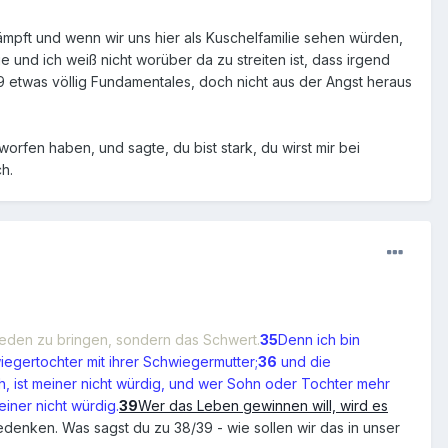
ämpft und wenn wir uns hier als Kuschelfamilie sehen würden,
e und ich weiß nicht worüber da zu streiten ist, dass irgend
9 etwas völlig Fundamentales, doch nicht aus der Angst heraus
orfen haben, und sagte, du bist stark, du wirst mir bei
h.
rieden zu bringen, sondern das Schwert.
35
Denn ich bin
egertochter mit ihrer Schwiegermutter;
36
und die
ch, ist meiner nicht würdig, und wer Sohn oder Tochter mehr
einer nicht würdig.
39
Wer das Leben gewinnen will, wird es
denken. Was sagst du zu 38/39 - wie sollen wir das in unser