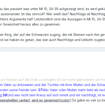
u das passiert was unter Mt 10, 34-39 aufgezeigt wird, es wird gek
auseinander. Ist das sinnvoll? Wer weiß das? Nachfolge ist Nachfolg
htere Argumente hat? Letztendlich sind die Aussagen in Mt 10, 34-3
r Gewissheit heraus alles zu gewinnen.
her King, der auf die Schwarzen zuging, die mit Steinen nach ihm gew
nd sie haben es getan, das war auch Nachfolge und Umkehr zugleic
 um Frieden auf die Erde zu bringen. Ich bin nicht gekommen, um F
Vater zu entzweien und die Tochter mit ihrer Mutter und die Schwi
den seine Feinde sein.
37
Wer Vater oder Mutter mehr liebt als mi
g.
38
Und wer nicht sein Kreuz auf sich nimmt und mir nachfolgt, ist m
einetwillen verliert, wird es gewinnen[/color]
Da gäbe es viel zu be