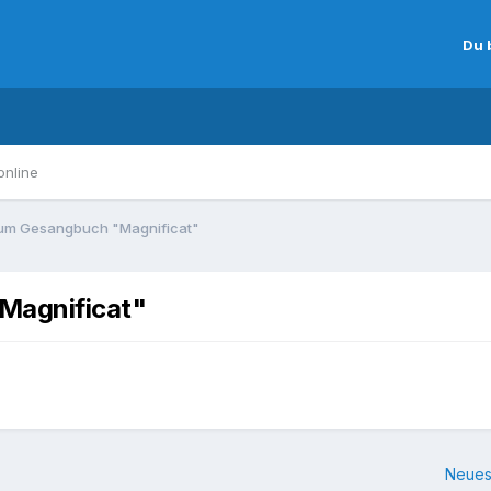
Du 
online
um Gesangbuch "Magnificat"
Magnificat"
Neues