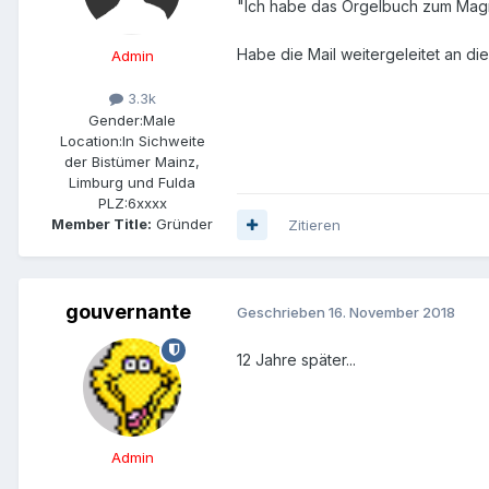
"Ich habe das Orgelbuch zum Magnif
Habe die Mail weitergeleitet an die
Admin
3.3k
Gender:
Male
Location:
In Sichweite
der Bistümer Mainz,
Limburg und Fulda
PLZ:
6xxxx
Member Title:
Gründer
Zitieren
gouvernante
Geschrieben
16. November 2018
12 Jahre später...
Admin