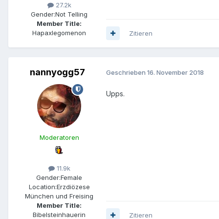
27.2k
Gender:
Not Telling
Member Title:
Hapaxlegomenon
Zitieren
nannyogg57
Geschrieben
16. November 2018
Upps.
Moderatoren
11.9k
Gender:
Female
Location:
Erzdiözese
München und Freising
Member Title:
Bibelsteinhauerin
Zitieren