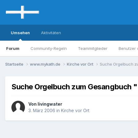
Umsehen
Aktivitäten
Forum
Community-Regeln
Teammitglieder
Benutzer 
Startseite
www.mykath.de
Kirche vor Ort
Suche Orgelbuch z
Suche Orgelbuch zum Gesangbuch "
Von livingwater
3. März 2006
in
Kirche vor Ort