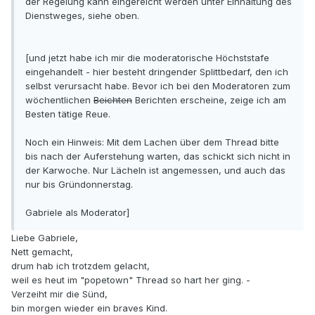
der Regelung kann eingereicht werden unter Einhaltung des
Dienstweges, siehe oben.
[und jetzt habe ich mir die moderatorische Höchststafe
eingehandelt - hier besteht dringender Splittbedarf, den ich
selbst verursacht habe. Bevor ich bei den Moderatoren zum
wöchentlichen
Beichten
Berichten erscheine, zeige ich am
Besten tätige Reue.
Noch ein Hinweis: Mit dem Lachen über dem Thread bitte
bis nach der Auferstehung warten, das schickt sich nicht in
der Karwoche. Nur Lächeln ist angemessen, und auch das
nur bis Gründonnerstag.
Gabriele als Moderator]
Liebe Gabriele,
Nett gemacht,
drum hab ich trotzdem gelacht,
weil es heut im "popetown" Thread so hart her ging. -
Verzeiht mir die Sünd,
bin morgen wieder ein braves Kind.