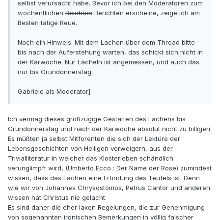
selbst verursacht habe. Bevor ich bei den Moderatoren zum
wöchentlichen
Beichten
Berichten erscheine, zeige ich am
Besten tätige Reue.
Noch ein Hinweis: Mit dem Lachen über dem Thread bitte
bis nach der Auferstehung warten, das schickt sich nicht in
der Karwoche. Nur Lächeln ist angemessen, und auch das
nur bis Gründonnerstag.
Gabriele als Moderator]
Ich vermag dieses großzügige Gestatten des Lachens bis
Gründonnerstag und nach der Karwoche absolut nicht zu billigen.
Es müßten ja selbst Mitforenten die sich der Lektüre der
Lebensgeschichten von Heiligen verweigern, aus der
Trivialliteratur in welcher das Klosterleben schändlich
verunglimpft wird, (Umberto Ecco : Der Name der Rose) zumindest
wissen, dass das Lachen eine Erfindung des Teufels ist. Denn
wie wir von Johannes Chrysostomos, Petrus Cantor und anderen
wissen hat Christus nie gelacht.
Es sind daher die eher laxen Regelungen, die zur Genehmigung
von sogenannten ironischen Bemerkungen in völlig falscher