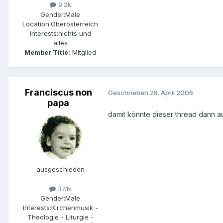
9.2k
Gender:
Male
Location:
Oberösterreich
Interests:
nichts und
alles
Member Title:
Mitglied
Franciscus non
Geschrieben
28. April 2006
papa
damit könnte dieser thread dann 
ausgeschieden
37.1k
Gender:
Male
Interests:
Kirchenmusik -
Theologie - Liturgie -