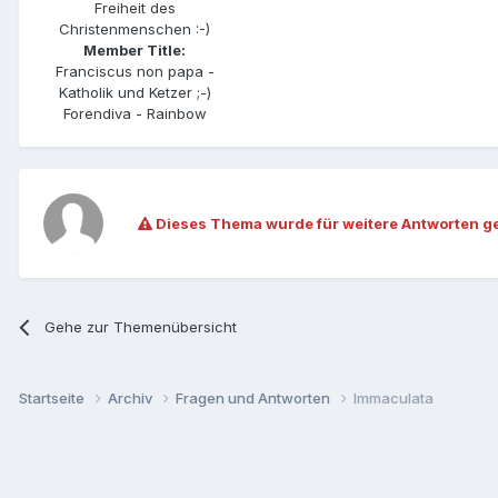
Freiheit des
Christenmenschen :-)
Member Title:
Franciscus non papa -
Katholik und Ketzer ;-)
Forendiva - Rainbow
Dieses Thema wurde für weitere Antworten g
Gehe zur Themenübersicht
Startseite
Archiv
Fragen und Antworten
Immaculata