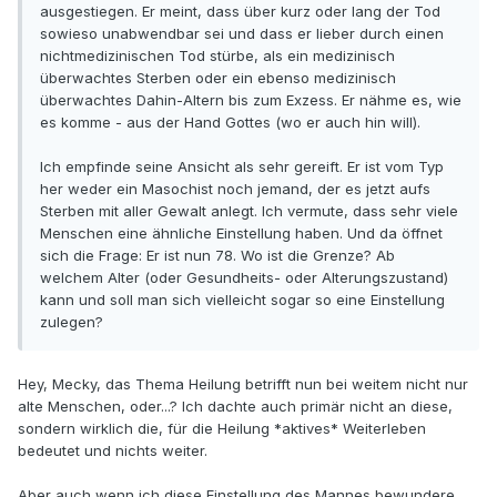
ausgestiegen. Er meint, dass über kurz oder lang der Tod
sowieso unabwendbar sei und dass er lieber durch einen
nichtmedizinischen Tod stürbe, als ein medizinisch
überwachtes Sterben oder ein ebenso medizinisch
überwachtes Dahin-Altern bis zum Exzess. Er nähme es, wie
es komme - aus der Hand Gottes (wo er auch hin will).
Ich empfinde seine Ansicht als sehr gereift. Er ist vom Typ
her weder ein Masochist noch jemand, der es jetzt aufs
Sterben mit aller Gewalt anlegt. Ich vermute, dass sehr viele
Menschen eine ähnliche Einstellung haben. Und da öffnet
sich die Frage: Er ist nun 78. Wo ist die Grenze? Ab
welchem Alter (oder Gesundheits- oder Alterungszustand)
kann und soll man sich vielleicht sogar so eine Einstellung
zulegen?
Hey, Mecky, das Thema Heilung betrifft nun bei weitem nicht nur
alte Menschen, oder...? Ich dachte auch primär nicht an diese,
sondern wirklich die, für die Heilung *aktives* Weiterleben
bedeutet und nichts weiter.
Aber auch wenn ich diese Einstellung des Mannes bewundere,