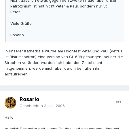
Nicht dass ich etwas gegen den zweiten hätte, aber unser
Patrozinium ist halt nicht Peter & Paul, sondern nur St.
Peter...
Viele Grüße
Rosario
In unserer Kathedrale wurde am Hochfest Peter und Paul (Petrus
ist Bistumspatron) eine Version von GL 608 gesungen, bei der die
Strophen verändert wurden. Ich habe den Zettel nicht
mitgenommen, werde mich aber darum bemühen ihn
aufzutreiben.
Rosario
Geschrieben
3. Juli 2006
Hallo,
@ holzi: Das wäre nett, wenn Du das Lied einscannen könntest.