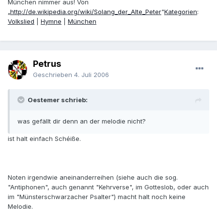
München nimmer aus! Von
„
http://de.wikipedia.org/wiki/Solang_der_Alte_Peter
"
Kategorien
:
Volkslied
|
Hymne
|
München
Petrus
Geschrieben
4. Juli 2006
Oestemer schrieb:
was gefällt dir denn an der melodie nicht?
ist halt einfach Schéiße.
Noten irgendwie aneinanderreihen (siehe auch die sog.
"Antiphonen", auch genannt "Kehrverse", im Gotteslob, oder auch
im "Münsterschwarzacher Psalter") macht halt noch keine
Melodie.