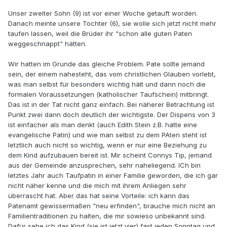
Unser zweiter Sohn (9) ist vor einer Woche getauft worden.
Danach meinte unsere Tochter (6), sie wolle sich jetzt nicht mehr
taufen lassen, weil die Brüder ihr "schon alle guten Paten
weggeschnappt" hätten.
Wir hatten im Grunde das gleiche Problem. Pate sollte jemand
sein, der einem nahesteht, das vom christlichen Glauben vorlebt,
was man selbst für besonders wichtig hält und dann noch die
formalen Voraussetzungen (katholischer Taufschein) mitbringt.
Das ist in der Tat nicht ganz einfach. Bei näherer Betrachtung ist
Punkt zwei dann doch deutlich der wichtigste. Der Dispens von 3
ist einfacher als man denkt (auch Edith Stein z.B. hatte eine
evangelische Patin) und wie man selbst zu dem PAten steht ist
letztlich auch nicht so wichtig, wenn er nur eine Beziehung zu
dem Kind aufzubauen bereit ist. Mir scheint Connys Tip, jemand
aus der Gemeinde anzusprechen, sehr naheliegend. ICh bin
letztes Jahr auch Taufpatin in einer Familie geworden, die ich gar
nicht näher kenne und die mich mit ihrem Anliegen sehr
überrascht hat. Aber das hat seine Vorteile: ich kann das
Patenamt gewissermaßen "neu erfinden", brauche mich nicht an
Familientraditionen zu halten, die mir sowieso unbekannt sind.
Dafür sehe ich das Kind (sie ist jetzt vier) fast jeden Sonntag und