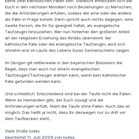
keine zwei katholischen Paten sein. Vielleicht entwickeln sich bei
Euch in den nächsten Monaten noch Beziehungen zu Menschen,
die die Anforderungen erfüllen, sodass der eine oder die andere
als Patin in Frage kommt. Dann spricht auch nichts dagegen, eine
zweite Person, die Ihr für geeignet haltet, als evangelische
Taufzeugin hinzuziehen. Wer nun hinterher den größeren Anteil
an der religiösen Erziehung des Kindes übernimmt: der
katholische Pate oder die evangelische Taufzeugin, wird sich
ohnehin erst im Laufe des Lebens Eures Sonnenscheins zeigen.
Im Übrigen gilt mittlerweile in den bayerischen Bistümern die
Regel, dass man auch nur eine/n evangelischen
Taufzeugen/Taufzeugin wählen kann, wenn kein katholischer
Pate gefunden werden kann.
Und schließlich: Entscheidend sind bei der Taufe nicht die Paten.
Wenn es niemanden gibt, der Euch zusagt und die
Anforderungen erfüllt, feiert die Taufe ohne Paten. Auch das ist
möglich. Das heißt ja nicht, dass Ihr deswegen nur zu dritt vor
dem Taufbecken steht...
Viele Grüße Iudex
bearbeitet
11. Juli 2006
von Iudex