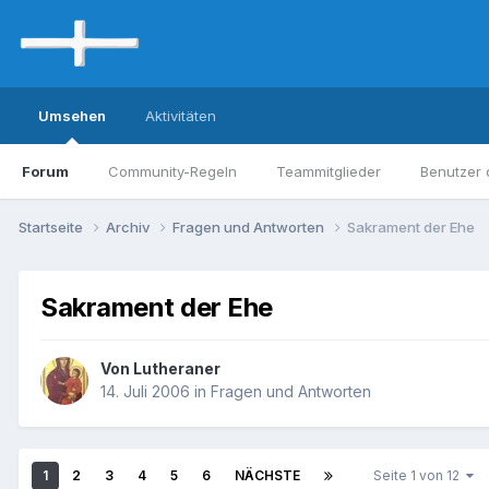
Umsehen
Aktivitäten
Forum
Community-Regeln
Teammitglieder
Benutzer 
Startseite
Archiv
Fragen und Antworten
Sakrament der Ehe
Sakrament der Ehe
Von Lutheraner
14. Juli 2006
in
Fragen und Antworten
1
2
3
4
5
6
NÄCHSTE
Seite 1 von 12