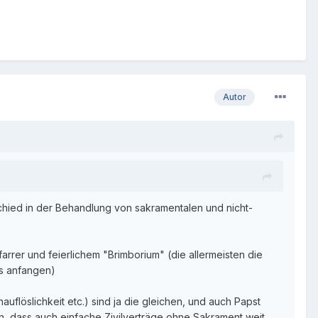
Autor
schied in der Behandlung von sakramentalen und nicht-
arrer und feierlichem "Brimborium" (die allermeisten die
ts anfangen)
auflöslichkeit etc.) sind ja die gleichen, und auch Papst
n, dass auch einfache Zivilverträge ohne Sakrament weit