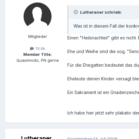
Lutheraner schrieb:
Was ist in diesem Fall der konk
Mitglieder
Einen "Heilsnachteil" gibt es nicht
74.6k
Ehe und Weihe sind die sog. "Send
Member Title:
Quasimodo, PN gerne
Für die Ehegatten bedeutet das du
Eheleute denen Kinder versagt blei
Ein Sakrament ist ein Gnadenzeiche
Ich habe hier jetzt sehr plakativ d
Lutheraner
Geschrieben
14. Juli 2006