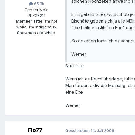
solchen Hochzeiten anwesnd sin
65.3k
Gender:
Male
Im Ergebnis ist es wurscht ob je
PLZ:
18211
Bischöfe geben sich ja alle Mü
Member Title:
I‘m not
white, I‘m indigenous.
"die heilige Institution Ehe" dars
Snowmen are white.
So gesehen kann ich es sehr gu
Werner
Nachtrag:
Wenn ich es Recht überlege, tut 
Man fördert aktiv die Meinung, es 
eine Ehe.
Werner
Flo77
Geschrieben
14. Juli 2006