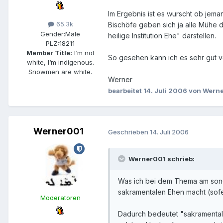
Im Ergebnis ist es wurscht ob jeman
65.3k
Bischöfe geben sich ja alle Mühe 
Gender:
Male
heilige Institution Ehe" darstellen.
PLZ:
18211
Member Title:
I‘m not
So gesehen kann ich es sehr gut v
white, I‘m indigenous.
Snowmen are white.
Werner
bearbeitet
14. Juli 2006
von Wern
Werner001
Geschrieben
14. Juli 2006
Werner001 schrieb:
Was ich bei dem Thema am sonde
sakramentalen Ehen macht (sofe
Moderatoren
Dadurch bedeutet "sakramental" 