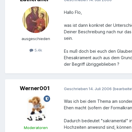
Hallo Flo,
was ist dann konkret der Untersch
Deiner Beschreibung nach nur das W
sein.
ausgeschieden
5.4k
Es muß doch bei euch den Glauben
Ehesakrament auch aus dem Grund a
der Begriff übriggeblieben ?
Werner001
Geschrieben
14. Juli 2006
(bearbeite
Was ich bei dem Thema am sonderba
Ehen macht (sofern der Formalkram
Dadurch bedeutet "sakramental" in 
Hochzeiten anwesnd sind, können w
Moderatoren