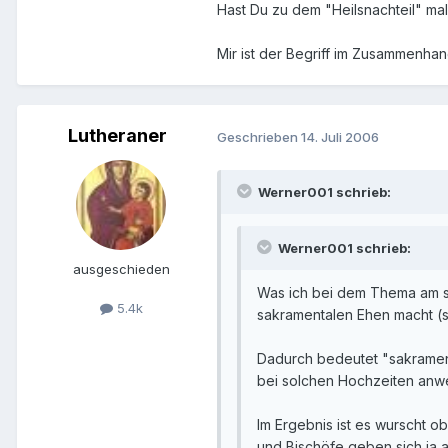
Hast Du zu dem "Heilsnachteil" mal
Mir ist der Begriff im Zusammenh
Lutheraner
Geschrieben
14. Juli 2006
Werner001 schrieb:
Werner001 schrieb:
ausgeschieden
Was ich bei dem Thema am son
5.4k
sakramentalen Ehen macht (s
Dadurch bedeutet "sakramenta
bei solchen Hochzeiten anwe
Im Ergebnis ist es wurscht ob
und Bischöfe geben sich ja 