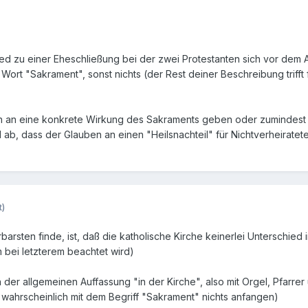
ied zu einer Eheschließung bei der zwei Protestanten sich vor dem 
ort "Sakrament", sonst nichts (der Rest deiner Beschreibung trifft f
 an eine konkrete Wirkung des Sakraments geben oder zumindest 
b, dass der Glauben an einen "Heilsnachteil" für Nichtverheiratet
t)
rsten finde, ist, daß die katholische Kirche keinerlei Unterschie
 bei letzterem beachtet wird)
der allgemeinen Auffassung "in der Kirche", also mit Orgel, Pfarrer 
ahrscheinlich mit dem Begriff "Sakrament" nichts anfangen)