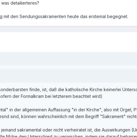
 was detailierteres?
ang mit den Sendungssakramenten heute das erstemal begegnet.
derbarsten finde, ist, daß die katholische Kirche keinerlei Unter
ofern der Formalkram bei letzterem beachtet wird)
l" in der allgemeinen Auffassung "in der Kirche", also mit Orgel, Pf
snd sind, können wahrscheinlich mit dem Begriff "Sakrament" nich
 jemand sakramental oder nicht verheiratet ist, die Auswirkungen (Un
alle Mühe den Unterschied zu verwischen, indem sie darauf beharre