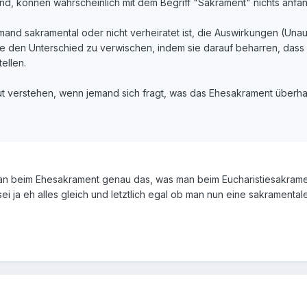
d, können wahrscheinlich mit dem Begriff "Sakrament" nichts anfa
mand sakramental oder nicht verheiratet ist, die Auswirkungen (Unauf
he den Unterschied zu verwischen, indem sie darauf beharren, dass 
tellen.
t verstehen, wenn jemand sich fragt, was das Ehesakrament überhaup
man beim Ehesakrament genau das, was man beim Eucharistiesakrame
sei ja eh alles gleich und letztlich egal ob man nun eine sakrament