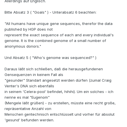
Allerdings auf Englisch.
Bitte Absatz 3 ( "Goals" ) - Unterabsatz 6 beachten:
"All humans have unique gene sequences, therefor the data
published by HGP does not
represent the exact sequence of each and every individual's
genome. It is the combined genome of a small number of
anonymous donors."
Und Absatz 5 ( "Who's genome was sequenced?" )
Daraus läßt sich schließen, daß die herausgefundenen
Gensequenzen in keinem Fall als
"gesunder" Standart angesetzt werden dürfen (zumal Craig
Venter's DNA sich ebenfalls
in seinem 'Celera-pool' befindet, hihihi). Um ein solches - ich
nenne es mal "Eugenom"
(Mengele läßt grüßen) - zu erstellen, müsste eine recht große,
repräsentative Anzahl von
Menschen gentechnisch entschlüsselt und vorher für absolut
'gesund' befunden werden.