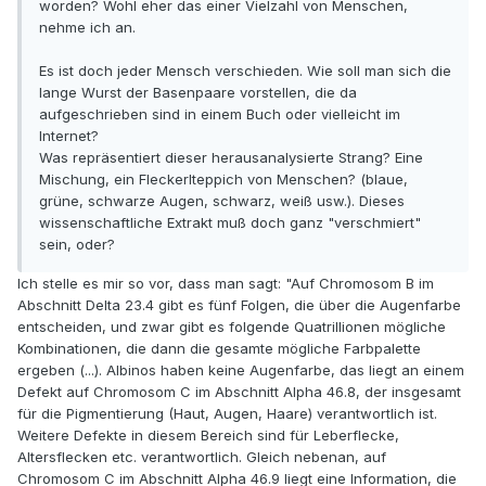
worden? Wohl eher das einer Vielzahl von Menschen,
nehme ich an.
Es ist doch jeder Mensch verschieden. Wie soll man sich die
lange Wurst der Basenpaare vorstellen, die da
aufgeschrieben sind in einem Buch oder vielleicht im
Internet?
Was repräsentiert dieser herausanalysierte Strang? Eine
Mischung, ein Fleckerlteppich von Menschen? (blaue,
grüne, schwarze Augen, schwarz, weiß usw.). Dieses
wissenschaftliche Extrakt muß doch ganz "verschmiert"
sein, oder?
Ich stelle es mir so vor, dass man sagt: "Auf Chromosom B im
Abschnitt Delta 23.4 gibt es fünf Folgen, die über die Augenfarbe
entscheiden, und zwar gibt es folgende Quatrillionen mögliche
Kombinationen, die dann die gesamte mögliche Farbpalette
ergeben (...). Albinos haben keine Augenfarbe, das liegt an einem
Defekt auf Chromosom C im Abschnitt Alpha 46.8, der insgesamt
für die Pigmentierung (Haut, Augen, Haare) verantwortlich ist.
Weitere Defekte in diesem Bereich sind für Leberflecke,
Altersflecken etc. verantwortlich. Gleich nebenan, auf
Chromosom C im Abschnitt Alpha 46.9 liegt eine Information, die