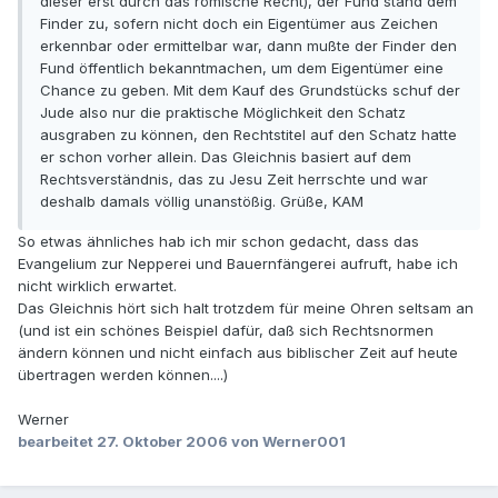
dieser erst durch das römische Recht), der Fund stand dem
Finder zu, sofern nicht doch ein Eigentümer aus Zeichen
erkennbar oder ermittelbar war, dann mußte der Finder den
Fund öffentlich bekanntmachen, um dem Eigentümer eine
Chance zu geben. Mit dem Kauf des Grundstücks schuf der
Jude also nur die praktische Möglichkeit den Schatz
ausgraben zu können, den Rechtstitel auf den Schatz hatte
er schon vorher allein. Das Gleichnis basiert auf dem
Rechtsverständnis, das zu Jesu Zeit herrschte und war
deshalb damals völlig unanstößig. Grüße, KAM
So etwas ähnliches hab ich mir schon gedacht, dass das
Evangelium zur Nepperei und Bauernfängerei aufruft, habe ich
nicht wirklich erwartet.
Das Gleichnis hört sich halt trotzdem für meine Ohren seltsam an
(und ist ein schönes Beispiel dafür, daß sich Rechtsnormen
ändern können und nicht einfach aus biblischer Zeit auf heute
übertragen werden können....)
Werner
bearbeitet
27. Oktober 2006
von Werner001