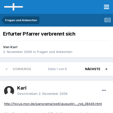
Fragen und Antworten
Erfurter Pfarrer verbrennt sich
Von Karl
2. November 2006
in
Fragen und Antworten
VORHERIGE
Seite 1 von 6
NÄCHSTE
Karl
Geschrieben
2. November 2006
http://focus.msn.de/panorama/welt/augustin..._nid_38446.html