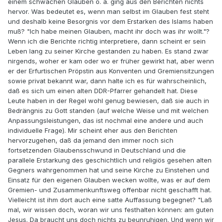
einem schwachen Glauben o. ä. ging aus den Berichten nichts
hervor. Was bedeutet es, wenn man selbst im Glauben fest steht
und deshalb keine Besorgnis vor dem Erstarken des Islams haben
muß? "Ich habe meinen Glauben, macht ihr doch was ihr wollt."?
Wenn ich die Berichte richtig interpretiere, dann scheint er sein
Leben lang zu seiner Kirche gestanden zu haben. Es stand zwar
nirgends, woher er kam oder wo er früher gewirkt hat, aber wenn
er der Erfurtischen Pröpstin aus Konventen und Gremiensitzungen
sowie privat bekannt war, dann halte ich es für wahrscheinlich,
daß es sich um einen alten DDR-Pfarrer gehandelt hat. Diese
Leute haben in der Regel wohl genug bewiesen, daß sie auch in
Bedrängnis zu Gott standen (auf welche Weise und mit welchen
Anpassungsleistungen, das ist nochmal eine andere und auch
individuelle Frage). Mir scheint eher aus den Berichten
hervorzugehen, daß da jemand den immer noch sich
fortsetzenden Glaubensschwund in Deutschland und die
parallele Erstarkung des geschichtlich und religiös gesehen alten
Gegners wahrgenommen hat und seine Kirche zu Einstehen und
Einsatz für den eigenen Glauben wecken wollte, was er auf dem
Gremien- und Zusammenkunftsweg offenbar nicht geschafft hat.
Vielleicht ist ihm dort auch eine satte Auffassung begegnet? "Laß
mal, wir wissen doch, woran wir uns festhalten können: am guten
Jesus. Da braucht uns doch nichts zu beunruhigen. Und wenn wir