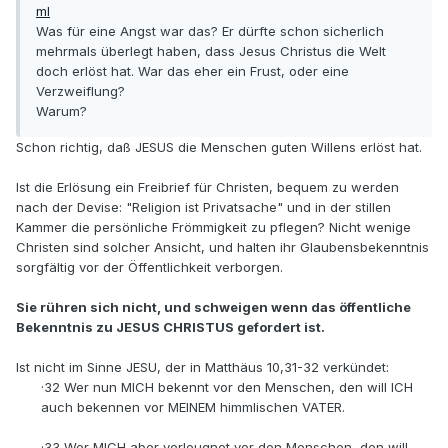
ml
Was für eine Angst war das? Er dürfte schon sicherlich
mehrmals überlegt haben, dass Jesus Christus die Welt
doch erlöst hat. War das eher ein Frust, oder eine
Verzweiflung?
Warum?
Schon richtig, daß JESUS die Menschen guten Willens erlöst hat.
Ist die Erlösung ein Freibrief für Christen, bequem zu werden
nach der Devise: "Religion ist Privatsache" und in der stillen
Kammer die persönliche Frömmigkeit zu pflegen? Nicht wenige
Christen sind solcher Ansicht, und halten ihr Glaubensbekenntnis
sorgfältig vor der Öffentlichkeit verborgen.
Sie rühren sich nicht, und schweigen wenn das öffentliche
Bekenntnis zu JESUS CHRISTUS gefordert ist.
Ist nicht im Sinne JESU, der in Matthäus 10,31-32 verkündet:
·32 Wer nun MICH bekennt vor den Menschen, den will ICH
auch bekennen vor MEINEM himmlischen VATER.
·33 Wer MICH aber verleugnet vor den Menschen, den will