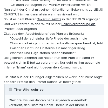
ICH auch verleugnen vor MEINEM himmlischen VATER.
Nun steht der Christ mit seinem öffentlichen Bekenntnis zu JESUS
CHRISTUS immer dann allein wenn es riskant wird.
So ist es dem Pfarrer
Oskar Brüsewitz
in der ddr 1976 ergangen.
Und wird Pfarrer Roland W. mit seiner
Selbstverbrennung als
Protest
2006 ergehen.
Zitat aus dem Abschiedsbrief des Pfarrers Brüsewitz:
"Obwohl der scheinbar tiefe Friede der auch in die
Christenheit eingedrungen ist, zukunftsversprechend ist, tobt
zwischen Licht und Finsternis ein mächtiger Krieg.
Wahrheit und Lüge stehen nebeneinander."
Die gleichen Erkenntnisse haben nun den Pfarrer Roland W.
bewegt sich in Erfurt zu verbrennen. Nur geht es ihm gegen die
Irrlehre "Islam" und nicht gegen den Kommunismus.
Ein Zitat aus der Thüringer Allgemeinen beweist, daß nicht Angst
sondern Protest den Pfarrer Roland W. bewegt hat:
Thyr. Allg. schrieb:
"Seit drei bis vier Jahren habe er jedoch wiederholt
versucht, den Islam zu einem Thema in der Kirche zu