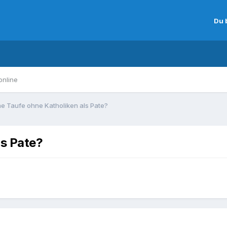
Du 
online
he Taufe ohne Katholiken als Pate?
ls Pate?