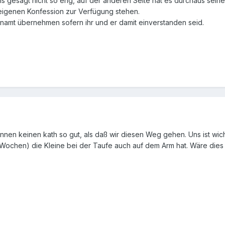
 gesagt nicht so eng, auf der anderen Seite hat es durchaus seinen 
eigenen Konfession zur Verfügung stehen.
enamt übernehmen sofern ihr und er damit einverstanden seid.
ennen keinen kath so gut, als daß wir diesen Weg gehen. Uns ist wi
n Wochen) die Kleine bei der Taufe auch auf dem Arm hat. Wäre dies