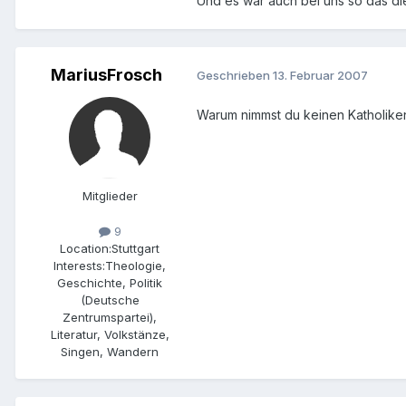
Und es war auch bei uns so das di
MariusFrosch
Geschrieben
13. Februar 2007
Warum nimmst du keinen Katholike
Mitglieder
9
Location:
Stuttgart
Interests:
Theologie,
Geschichte, Politik
(Deutsche
Zentrumspartei),
Literatur, Volkstänze,
Singen, Wandern