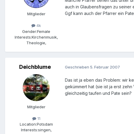
Manche Pfarrer sehen das unter uns
auch in Glaubensfragen zu seiner 
Ggf kann auch der Pfarrer ein Pat
Mitglieder
4k
Gender:
Female
Interests:
Kirchenmusik,
Theologie,
Deichblume
Geschrieben
5. Februar 2007
Das ist ja eben das Problem: wir k
gekümmert hat (sie ist ja erst zeh
gleichzeitig taufen und Pate sein?
Mitglieder
11
Location:
Potsdam
Interests:
singen,