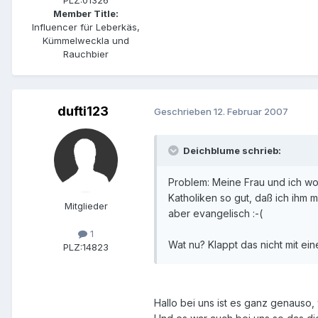
Member Title:
Influencer für Leberkäs,
Kümmelweckla und
Rauchbier
dufti123
Geschrieben
12. Februar 2007
Deichblume schrieb:
Problem: Meine Frau und ich wo
Katholiken so gut, daß ich ihm 
Mitglieder
aber evangelisch :-(
1
Wat nu? Klappt das nicht mit ei
PLZ:
14823
Hallo bei uns ist es ganz genaus