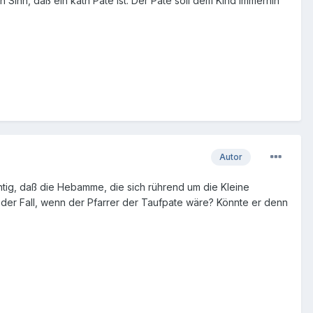
Sinn, daß ein kath Pate ist. Der Pate soll dem Kind immerhin
Autor
chtig, daß die Hebamme, die sich rührend um die Kleine
 der Fall, wenn der Pfarrer der Taufpate wäre? Könnte er denn