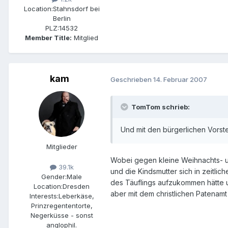
Location:
Stahnsdorf bei
Berlin
PLZ:
14532
Member Title:
Mitglied
kam
Geschrieben
14. Februar 2007
TomTom schrieb:
Und mit den bürgerlichen Vorst
Mitglieder
Wobei gegen kleine Weihnachts- un
39.1k
und die Kindsmutter sich in zeitli
Gender:
Male
des Täuflings aufzukommen hätte 
Location:
Dresden
aber mit dem christlichen Patenam
Interests:
Leberkäse,
Prinzregententorte,
Negerküsse - sonst
anglophil.