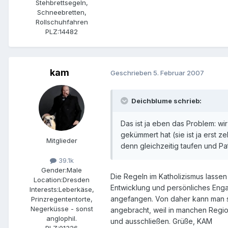
Stehbrettsegeln,
Schneebretten,
Rollschuhfahren
PLZ:
14482
kam
Geschrieben
5. Februar 2007
Deichblume schrieb:
Das ist ja eben das Problem: wi
gekümmert hat (sie ist ja erst 
Mitglieder
denn gleichzeitig taufen und Pa
39.1k
Gender:
Male
Die Regeln im Katholizismus lassen
Location:
Dresden
Entwicklung und persönliches Enga
Interests:
Leberkäse,
angefangen. Von daher kann man sic
Prinzregententorte,
Negerküsse - sonst
angebracht, weil in manchen Regio
anglophil.
und ausschließen. Grüße, KAM
PLZ:
01326