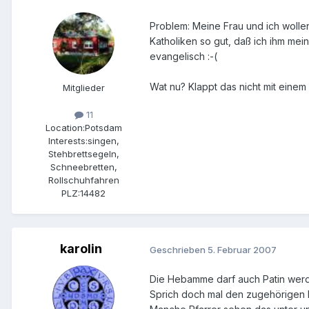
Problem: Meine Frau und ich wolle
Katholiken so gut, daß ich ihm mei
evangelisch :-(
Wat nu? Klappt das nicht mit einem
Mitglieder
11
Location:
Potsdam
Interests:
singen,
Stehbrettsegeln,
Schneebretten,
Rollschuhfahren
PLZ:
14482
karolin
Geschrieben
5. Februar 2007
Die Hebamme darf auch Patin werden,
Sprich doch mal den zugehörigen 