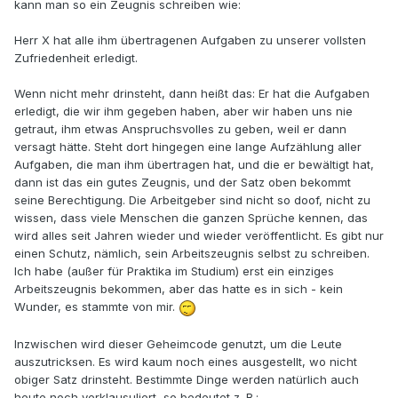
kann man so ein Zeugnis schreiben wie:
Herr X hat alle ihm übertragenen Aufgaben zu unserer vollsten
Zufriedenheit erledigt.
Wenn nicht mehr drinsteht, dann heißt das: Er hat die Aufgaben
erledigt, die wir ihm gegeben haben, aber wir haben uns nie
getraut, ihm etwas Anspruchsvolles zu geben, weil er dann
versagt hätte. Steht dort hingegen eine lange Aufzählung aller
Aufgaben, die man ihm übertragen hat, und die er bewältigt hat,
dann ist das ein gutes Zeugnis, und der Satz oben bekommt
seine Berechtigung. Die Arbeitgeber sind nicht so doof, nicht zu
wissen, dass viele Menschen die ganzen Sprüche kennen, das
wird alles seit Jahren wieder und wieder veröffentlicht. Es gibt nur
einen Schutz, nämlich, sein Arbeitszeugnis selbst zu schreiben.
Ich habe (außer für Praktika im Studium) erst ein einziges
Arbeitszeugnis bekommen, aber das hatte es in sich - kein
Wunder, es stammte von mir.
Inzwischen wird dieser Geheimcode genutzt, um die Leute
auszutricksen. Es wird kaum noch eines ausgestellt, wo nicht
obiger Satz drinsteht. Bestimmte Dinge werden natürlich auch
heute noch verklausuliert, so bedeutet z. B.: