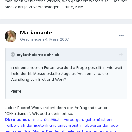
man doch wenigstens wissen, was geändert werden soll. Das hat
Mecky bis jetzt verschwiegen. Grüße, KAM
Mariamante
Geschrieben
4. März 2007
mykathpierre schrieb:
In einem anderen Forum wurde die Frage gestellt in wie weit
Teile der hl. Messe okkulte Züge aufweisen, z. b. die
Wandlung von Brot und Wein?
Pierre
Lieber Pieere! Was versteht denn der Anfragende unter
"Okkultismus". Wikipedia definiert so:
Okkultismus
(v.
lat.
:
occultus
= verborgen, geheim) ist ein
Teilbereich der
Esoterik
und umschreibt im abwertenden oder
neutralen Sinn
Magie
. Der Begriff leitet sich von
Agrippa von