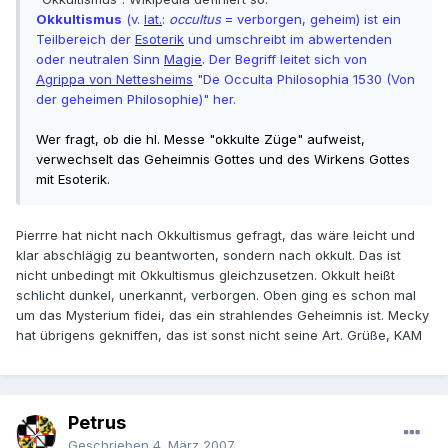
Okkultismus
(v.
lat.
:
occultus
= verborgen, geheim) ist ein
Teilbereich der
Esoterik
und umschreibt im abwertenden
oder neutralen Sinn
Magie
. Der Begriff leitet sich von
Agrippa von Nettesheims
"De Occulta Philosophia 1530 (Von
der geheimen Philosophie)" her.
Wer fragt, ob die hl. Messe "okkulte Züge" aufweist,
verwechselt das Geheimnis Gottes und des Wirkens Gottes
mit Esoterik.
Pierrre hat nicht nach Okkultismus gefragt, das wäre leicht und
klar abschlägig zu beantworten, sondern nach okkult. Das ist
nicht unbedingt mit Okkultismus gleichzusetzen. Okkult heißt
schlicht dunkel, unerkannt, verborgen. Oben ging es schon mal
um das Mysterium fidei, das ein strahlendes Geheimnis ist. Mecky
hat übrigens gekniffen, das ist sonst nicht seine Art. Grüße, KAM
Petrus
Geschrieben
4. März 2007