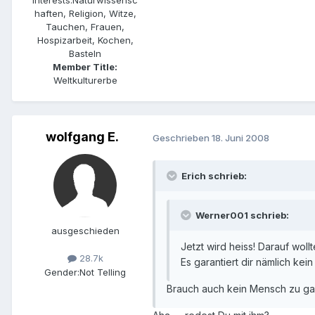
Interests:
Naturwissensc
haften, Religion, Witze,
Tauchen, Frauen,
Hospizarbeit, Kochen,
Basteln
Member Title:
Weltkulturerbe
wolfgang E.
Geschrieben
18. Juni 2008
Erich schrieb:
Werner001 schrieb:
ausgeschieden
Jetzt wird heiss! Darauf woll
28.7k
Es garantiert dir nämlich kei
Gender:
Not Telling
Brauch auch kein Mensch zu gara