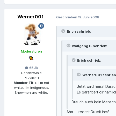
Werner001
Geschrieben
19. Juni 2008
Erich schrieb:
wolfgang E. schrieb:
Moderatoren
Erich schrieb:
65.3k
Gender:
Male
Werner001 schrieb
PLZ:
18211
Member Title:
I‘m not
Jetzt wird heiss! Darau
white, I‘m indigenous.
Es garantiert dir nämli
Snowmen are white.
Brauch auch kein Mensch z
Aha.......redest Du mit ihm?