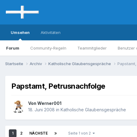
Umsehen
Aktivitäten
Forum
Community-Regeln
Teammitglieder
Benutzer 
Startseite
Archiv
Katholische Glaubensgespräche
Papstamt,
Papstamt, Petrusnachfolge
Von Werner001
18. Juni 2008
in
Katholische Glaubensgespräche
1
2
NÄCHSTE
Seite 1 von 2