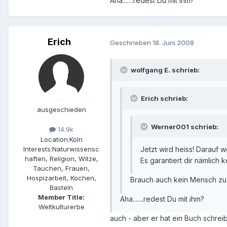
Aha.......redest Du mit ihm?
Erich
Geschrieben
18. Juni 2008
wolfgang E. schrieb:
Erich schrieb:
ausgeschieden
Werner001 schrieb:
14.9k
Location:
Köln
Interests:
Naturwissensc
Jetzt wird heiss! Darauf w
haften, Religion, Witze,
Es garantiert dir nämlich 
Tauchen, Frauen,
Hospizarbeit, Kochen,
Brauch auch kein Mensch zu g
Basteln
Member Title:
Aha.......redest Du mit ihm?
Weltkulturerbe
auch - aber er hat ein Buch schrei