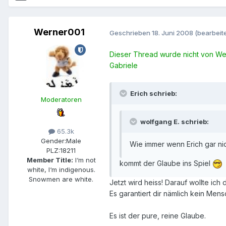
Werner001
Geschrieben
18. Juni 2008
(bearbeite
Dieser Thread wurde nicht von Wer
Gabriele
Erich schrieb:
Moderatoren
wolfgang E. schrieb:
65.3k
Gender:
Male
Wie immer wenn Erich gar nich
PLZ:
18211
Member Title:
I‘m not
kommt der Glaube ins Spiel
white, I‘m indigenous.
Snowmen are white.
Jetzt wird heiss! Darauf wollte ich
Es garantiert dir nämlich kein Mens
Es ist der pure, reine Glaube.