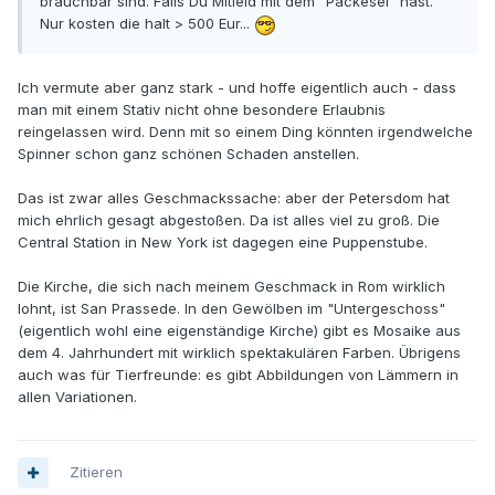
brauchbar sind. Falls Du Mitleid mit dem "Packesel" hast.
Nur kosten die halt > 500 Eur...
Ich vermute aber ganz stark - und hoffe eigentlich auch - dass
man mit einem Stativ nicht ohne besondere Erlaubnis
reingelassen wird. Denn mit so einem Ding könnten irgendwelche
Spinner schon ganz schönen Schaden anstellen.
Das ist zwar alles Geschmackssache: aber der Petersdom hat
mich ehrlich gesagt abgestoßen. Da ist alles viel zu groß. Die
Central Station in New York ist dagegen eine Puppenstube.
Die Kirche, die sich nach meinem Geschmack in Rom wirklich
lohnt, ist San Prassede. In den Gewölben im "Untergeschoss"
(eigentlich wohl eine eigenständige Kirche) gibt es Mosaike aus
dem 4. Jahrhundert mit wirklich spektakulären Farben. Übrigens
auch was für Tierfreunde: es gibt Abbildungen von Lämmern in
allen Variationen.
Zitieren