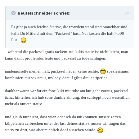
Beutelschneider schrieb:
Es gibt ja auch leichte Stative, die trotzdem stabil und brauchbar sind.
Falls Du Mitleid mit dem "Packesel" hast. Nur kosten die halt > 500
Eur...
...während die packesel gratis rackern. nö, kikis stativ ist nicht leicht, man
kann damit problemlos leute und packesel zu tode schlagen.
mademoiselle meinen halt, packesel haben keine rechte.
speziesismus
kombiniert mit sexismus, mylady, darauf gibts drei antiperlen.
dankbar wären wir für ein foto: kiki mit rübe am hut geht voraus, packesel
ächzt hinterher. ich hab sone dunkle ahnung, der schleppt noch wesentlich
mehr als nur ein stativ.
und glaub nur nicht, dass yuan oder ich da mitkommen. unsere zarten
körperchen zerbrechen unter der last deines stativs. ausser wir tragen das
stativ zu dritt, was aber reichlich doof aussehen würde.