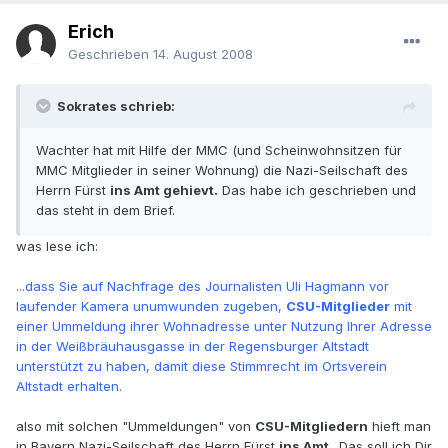
Erich
Geschrieben
14. August 2008
Sokrates schrieb:
Wachter hat mit Hilfe der MMC (und Scheinwohnsitzen für
MMC Mitglieder in seiner Wohnung) die Nazi-Seilschaft des
Herrn Fürst
ins Amt gehievt.
Das habe ich geschrieben und
das steht in dem Brief.
was lese ich:
...dass Sie auf Nachfrage des Journalisten Uli Hagmann vor
laufender Kamera unumwunden zugeben,
CSU-Mitglieder
mit
einer Ummeldung ihrer Wohnadresse unter Nutzung Ihrer Adresse
in der Weißbräuhausgasse in der Regensburger Altstadt
unterstützt zu haben, damit diese Stimmrecht im Ortsverein
Altstadt erhalten.
also mit solchen "Ummeldungen" von
CSU-Mitgliedern
hieft man
in Bayern Nazi-Seilschaft des Herrn Fürst
ins Amt
. Das soll ich Dir