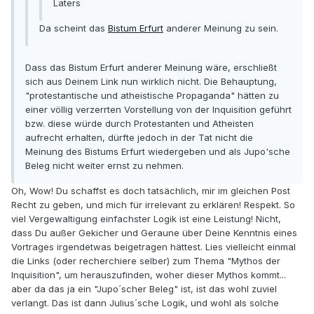
Laters
Da scheint das
Bistum Erfurt
anderer Meinung zu sein.
Dass das Bistum Erfurt anderer Meinung wäre, erschließt
sich aus Deinem Link nun wirklich nicht. Die Behauptung,
"protestantische und atheistische Propaganda" hätten zu
einer völlig verzerrten Vorstellung von der Inquisition geführt
bzw. diese würde durch Protestanten und Atheisten
aufrecht erhalten, dürfte jedoch in der Tat nicht die
Meinung des Bistums Erfurt wiedergeben und als Jupo'sche
Beleg nicht weiter ernst zu nehmen.
Oh, Wow! Du schaffst es doch tatsächlich, mir im gleichen Post
Recht zu geben, und mich für irrelevant zu erklären! Respekt. So
viel Vergewaltigung einfachster Logik ist eine Leistung! Nicht,
dass Du außer Gekicher und Geraune über Deine Kenntnis eines
Vortrages irgendetwas beigetragen hättest. Lies vielleicht einmal
die Links (oder recherchiere selber) zum Thema "Mythos der
Inquisition", um herauszufinden, woher dieser Mythos kommt...
aber da das ja ein "Jupo´scher Beleg" ist, ist das wohl zuviel
verlangt. Das ist dann Julius´sche Logik, und wohl als solche