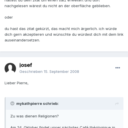
hättest du dein zitat um einen satz erweitert und dort
nachgelesen wärest du nicht an der oberfläche geblieben.
oder
du hast das zitat gekürzt, das macht mich ärgerlich. ich würde
dich gern akzeptieren und wünschte du würdest dich mit dem link
auseinandersetzen.
josef
Geschrieben
15. September 2008
Lieber Pierre,
mykathpierre schrieb:
Zu was dienen Religionen?
Am 24. Oktober findet unser nächstes Café théologique in