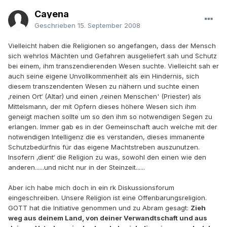
Cayena
Geschrieben
15. September 2008
Vielleicht haben die Religionen so angefangen, dass der Mensch
sich wehrlos Mächten und Gefahren ausgeliefert sah und Schutz
bei einem, ihm transzendierenden Wesen suchte. Vielleicht sah er
auch seine eigene Unvollkommenheit als ein Hindernis, sich
diesem transzendenten Wesen zu nähern und suchte einen
‚reinen Ort‘ (Altar) und einen ‚reinen Menschen' (Priester) als
Mittelsmann, der mit Opfern dieses höhere Wesen sich ihm
geneigt machen sollte um so den ihm so notwendigen Segen zu
erlangen. Immer gab es in der Gemeinschaft auch welche mit der
notwendigen Intelligenz die es verstanden, dieses immanente
Schutzbedürfnis für das eigene Machtstreben auszunutzen.
Insofern ‚dient‘ die Religion zu was, sowohl den einen wie den
anderen......und nicht nur in der Steinzeit......
Aber ich habe mich doch in ein rk Diskussionsforum
eingeschreiben. Unsere Religion ist eine Offenbarungsreligion.
GOTT hat die Initiative genommen und zu Abram gesagt:
Zieh
weg aus deinem Land, von deiner Verwandtschaft und aus