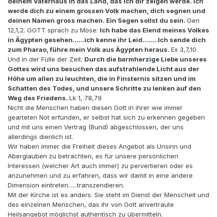
deinem Vaterhaus in das Land, das ich dir zeigen werde. Ich
werde dich zu einem grossen Volk machen, dich segnen und
deinen Namen gross machen. Ein Segen sollst du sein.
Gen
12,1,2. GOTT sprach zu Mose:
Ich habe das Elend meines Volkes
in Ägypten gesehen......ich kenne ihr Leid........Ich sende dich
zum Pharao, führe mein Volk aus Ägypten heraus.
Ex 3,7,10.
Und in der Fülle der Zeit:
Durch die barmherzige Liebe unseres
Gottes wird uns besuchen das aufstrahlende Licht aus der
Höhe um allen zu leuchten, die in Finsternis sitzen und im
Schatten des Todes, und unsere Schritte zu lenken auf den
Weg des Friedens.
Lk 1, 78,79
Nicht die Menschen haben diesen Gott in ihrer wie immer
gearteten Not erfunden, er selbst hat sich zu erkennen gegeben
und mit uns einen Vertrag (Bund) abgeschlossen, der uns
allerdings dienlich ist.
Wir haben immer die Freiheit dieses Angebot als Unsinn und
Aberglauben zu betrachten, es für unsere persönlichen
Interessen (welcher Art auch immer) zu pervertieren oder es
anzunehmen und zu erfahren, dass wir damit in eine andere
Dimension eintreten......transzendieren.
Mit der Kirche ist es anders. Sie steht im Dienst der Menscheit und
des einzelnen Menschen, das ihr von Gott anvertraute
Heilsangebot möglichst authentisch zu übermitteln.