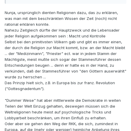
Nunja, ursprünglich dienten Religionen dazu, das zu erklären,
was man mit dem beschränkten Wissen der Zeit (noch) nicht
rational erklären konnte.
Nahezu Zeitgleich dürfte der Hauptzweck und die Lebensader
jeder Religion aufgekommen sein : Macht und Kontrolle
Selbst bei den primitivsten Völkern gab und gibt es immer einen,
der durch die Religion zur Macht kommt, bzw. an der Macht bleibt
... der "Medizinmann", "Priester" ect. war in jedem Stamm der
Mächtigste, meist mußte sich sogar der Stammesführer dessen
Entscheidungen beugen ... denn er hatte es in der Hand, zu
verkünden, daß der Stammesführer von "den Göttern auserwählt"
wurde zu herrschen ...
Das Prinzip hielt sich, z.B. in Europa bis zur franz. Revolution
("Gottesgnadentum").
"Dummer Weise" hat aber mittlerweile die Demokratie in weiten
Teilen der Welt Einzug gehalten, deswegen müssen sich die
Weltreligionen heute meist auf psychologische Tricks und
Lobbyarbeit beschränken, um ihren Einfluß zu erhalten.
Oder aber sie gehen den Weg der RKK, die sich, zumindest in
Europa, auf die (mehr oder weniger) heimliche Anbetung ihres