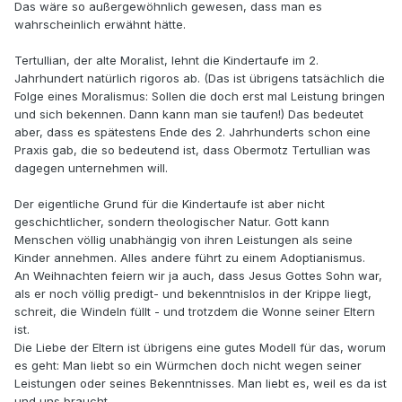
Das wäre so außergewöhnlich gewesen, dass man es
wahrscheinlich erwähnt hätte.
Tertullian, der alte Moralist, lehnt die Kindertaufe im 2.
Jahrhundert natürlich rigoros ab. (Das ist übrigens tatsächlich die
Folge eines Moralismus: Sollen die doch erst mal Leistung bringen
und sich bekennen. Dann kann man sie taufen!) Das bedeutet
aber, dass es spätestens Ende des 2. Jahrhunderts schon eine
Praxis gab, die so bedeutend ist, dass Obermotz Tertullian was
dagegen unternehmen will.
Der eigentliche Grund für die Kindertaufe ist aber nicht
geschichtlicher, sondern theologischer Natur. Gott kann
Menschen völlig unabhängig von ihren Leistungen als seine
Kinder annehmen. Alles andere führt zu einem Adoptianismus.
An Weihnachten feiern wir ja auch, dass Jesus Gottes Sohn war,
als er noch völlig predigt- und bekenntnislos in der Krippe liegt,
schreit, die Windeln füllt - und trotzdem die Wonne seiner Eltern
ist.
Die Liebe der Eltern ist übrigens eine gutes Modell für das, worum
es geht: Man liebt so ein Würmchen doch nicht wegen seiner
Leistungen oder seines Bekenntnisses. Man liebt es, weil es da ist
und uns braucht.