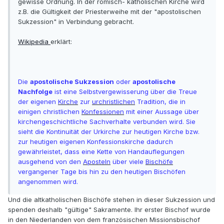
gewisse Ordnung. In der römisch- katholischen Kirche wird
z.B. die Gültigkeit der Priesterweihe mit der "apostolischen
Sukzession" in Verbindung gebracht.
Wikipedia
erklärt:
Die
apostolische Sukzession
oder
apostolische
Nachfolge
ist eine Selbstvergewisserung über die Treue
der eigenen
Kirche
zur
urchristlichen
Tradition, die in
einigen christlichen
Konfessionen
mit einer Aussage über
kirchengeschichtliche Sachverhalte verbunden wird. Sie
sieht die Kontinuität der Urkirche zur heutigen Kirche bzw.
zur heutigen eigenen Konfessionskirche dadurch
gewährleistet, dass eine Kette von Handauflegungen
ausgehend von den
Aposteln
über viele
Bischöfe
vergangener Tage bis hin zu den heutigen Bischöfen
angenommen wird.
Und die altkatholischen Bischöfe stehen in dieser Sukzession und
spenden deshalb "gültige" Sakramente. Ihr erster Bischof wurde
in den Niederlanden von dem französischen Missionsbischof