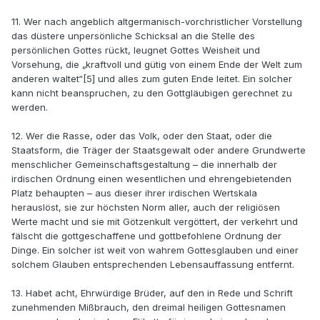
11. Wer nach angeblich altgermanisch-vorchristlicher Vorstellung
das düstere unpersönliche Schicksal an die Stelle des
persönlichen Gottes rückt, leugnet Gottes Weisheit und
Vorsehung, die „kraftvoll und gütig von einem Ende der Welt zum
anderen waltet“[5] und alles zum guten Ende leitet. Ein solcher
kann nicht beanspruchen, zu den Gottgläubigen gerechnet zu
werden.
12. Wer die Rasse, oder das Volk, oder den Staat, oder die
Staatsform, die Träger der Staatsgewalt oder andere Grundwerte
menschlicher Gemeinschaftsgestaltung – die innerhalb der
irdischen Ordnung einen wesentlichen und ehrengebietenden
Platz behaupten – aus dieser ihrer irdischen Wertskala
herauslöst, sie zur höchsten Norm aller, auch der religiösen
Werte macht und sie mit Götzenkult vergöttert, der verkehrt und
fälscht die gottgeschaffene und gottbefohlene Ordnung der
Dinge. Ein solcher ist weit von wahrem Gottesglauben und einer
solchem Glauben entsprechenden Lebensauffassung entfernt.
13. Habet acht, Ehrwürdige Brüder, auf den in Rede und Schrift
zunehmenden Mißbrauch, den dreimal heiligen Gottesnamen