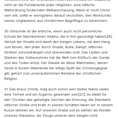
rührt an die Fundamente jeder religiösen, eine sittliche
Weltordnung fordernden Weltanschauung. Wenn er nicht Christ
sein will, sollte er wenigstens darauf verzichten, den Wortschatz
seines Unglaubens aus christlichem Begriffsgut zu bereichern.
30. Erbsünde ist die erbliche, wenn auch nicht persönliche
Schuld der Nachkommen Adams, die in ihm gesündigt haben[26],
Verlust der Gnade und damit des ewigen Lebens, mit dem Hang
zum Bösen, den jeder durch Gnade, Buße, Kampf, sittliches
Streben zurückdrängen und überwinden muß. Das Leiden und
Sterben des Gottessohnes hat die Welt vom Erbfluch der Sünde
und des Todes erlöst. Der Glaube an diese Wahrheiten, denen
heute in Eurem Vaterlande der billige Spott der Christusgegner
gilt, gehört zum unveräußerlichen Bestand der christlichen
Religion.
31. Das Kreuz Christi, mag auch schon sein bloßer Name vielen
eine Torheit und ein Ärgernis geworden sein[27], es bleibt für
den Christen das geheiligte Zeichen der Erlösung, die Standarte
sittlicher Größe und Kraft. In seinem Schatten leben wir. In seinem
Kusse sterben wir. Auf unserem Grabe soll es stehen als Künder
unseres Glaubens, als Zeuge unserer dem ewigen Licht