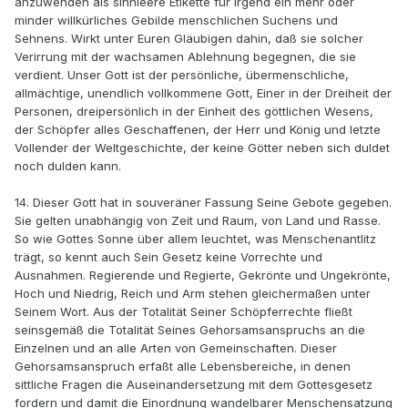
anzuwenden als sinnleere Etikette für irgend ein mehr oder
minder willkürliches Gebilde menschlichen Suchens und
Sehnens. Wirkt unter Euren Gläubigen dahin, daß sie solcher
Verirrung mit der wachsamen Ablehnung begegnen, die sie
verdient. Unser Gott ist der persönliche, übermenschliche,
allmächtige, unendlich vollkommene Gott, Einer in der Dreiheit der
Personen, dreipersönlich in der Einheit des göttlichen Wesens,
der Schöpfer alles Geschaffenen, der Herr und König und letzte
Vollender der Weltgeschichte, der keine Götter neben sich duldet
noch dulden kann.
14. Dieser Gott hat in souveräner Fassung Seine Gebote gegeben.
Sie gelten unabhängig von Zeit und Raum, von Land und Rasse.
So wie Gottes Sonne über allem leuchtet, was Menschenantlitz
trägt, so kennt auch Sein Gesetz keine Vorrechte und
Ausnahmen. Regierende und Regierte, Gekrönte und Ungekrönte,
Hoch und Niedrig, Reich und Arm stehen gleichermaßen unter
Seinem Wort. Aus der Totalität Seiner Schöpferrechte fließt
seinsgemäß die Totalität Seines Gehorsamsanspruchs an die
Einzelnen und an alle Arten von Gemeinschaften. Dieser
Gehorsamsanspruch erfaßt alle Lebensbereiche, in denen
sittliche Fragen die Auseinandersetzung mit dem Gottesgesetz
fordern und damit die Einordnung wandelbarer Menschensatzung