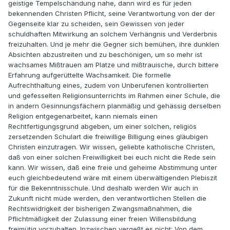
geistige Tempelschändung nahe, dann wird es für jeden
bekennenden Christen Pflicht, seine Verantwortung von der der
Gegenseite klar zu scheiden, sein Gewissen von jeder
schuldhaften Mitwirkung an solchem Verhängnis und Verderbnis
freizuhalten. Und je mehr die Gegner sich bemühen, ihre dunklen
Absichten abzustreiten und zu beschönigen, um so mehr ist
wachsames Mißtrauen am Platze und mißtrauische, durch bittere
Erfahrung aufgerüttelte Wachsamkeit. Die formelle
Aufrechthaltung eines, zudem von Unberufenen kontrollierten
und gefesselten Religionsunterrichts im Rahmen einer Schule, die
in andern Gesinnungsfächern planmäßig und gehässig derselben
Religion entgegenarbeitet, kann niemals einen
Rechtfertigungsgrund abgeben, um einer solchen, religiös
zersetzenden Schulart die freiwillige Billigung eines gläubigen
Christen einzutragen. Wir wissen, geliebte katholische Christen,
daß von einer solchen Freiwilligkeit bei euch nicht die Rede sein
kann. Wir wissen, daß eine freie und geheime Abstimmung unter
euch gleichbedeutend wäre mit einem überwältigenden Plebiszit
für die Bekenntnisschule. Und deshalb werden Wir auch in
Zukunft nicht müde werden, den verantwortlichen Stellen die
Rechtswidrigkeit der bisherigen Zwangsmaßnahmen, die
Pflichtmäßigkeit der Zulassung einer freien Willensbildung
freimütig vorzuhalten. Inzwischen vergeßt es nicht: Von dem