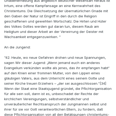
Gnadenerhebung aus angeblich deutscher Wesensart heraus ist
Irrtum, eine offene Kampfansage an eine Kernwahrheit des
Christentums. Die Gleichsetzung der übernatürlichen Gnade mit
den Gaben der Natur ist Eingriff in den durch die Religion
geschaffenen und geweihten Wortschatz. Die Hirten und Hüter
des Volkes Gottes werden gut daran tun, diesem Raub am
Heiligtum und dieser Arbeit an der Verwirrung der Geister mit
Wachsamkeit entgegenzuwirken. "
An die Jungend:
"42. Heute, wo neue Gefahren drohen und neue Spannungen,
sagen Wir dieser Jugend: „Wenn jemand euch ein anderes
Evangelium verkünden wollte als jenes, das ihr empfangen habt“
auf den Knien einer frommen Mutter, von den Lippen eines
gläubigen Vaters, aus dem Unterricht eines seinem Gotte und
seiner Kirche treuen Erziehers – „der sei ausgeschlossen.“[34]
Wenn der Staat eine Staatsjugend gründet, die Pflichtorganisation
für alle sein soll, dann ist es, unbeschadet der Rechte der
kirchlichen Vereinigungen, selbstverständlicher und
unveräußerlicher Rechtsanspruch der Jungmannen selbst und
ihrer für sie vor Gott verantwortlichen Eltern, zu fordern, daß
diese Pflichtorganisation von all den Betätigungen christentums-