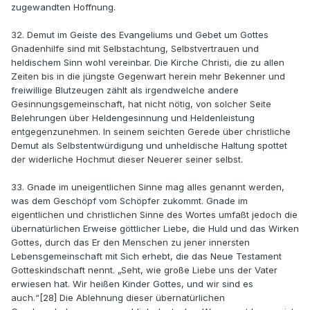
zugewandten Hoffnung.
32. Demut im Geiste des Evangeliums und Gebet um Gottes
Gnadenhilfe sind mit Selbstachtung, Selbstvertrauen und
heldischem Sinn wohl vereinbar. Die Kirche Christi, die zu allen
Zeiten bis in die jüngste Gegenwart herein mehr Bekenner und
freiwillige Blutzeugen zählt als irgendwelche andere
Gesinnungsgemeinschaft, hat nicht nötig, von solcher Seite
Belehrungen über Heldengesinnung und Heldenleistung
entgegenzunehmen. In seinem seichten Gerede über christliche
Demut als Selbstentwürdigung und unheldische Haltung spottet
der widerliche Hochmut dieser Neuerer seiner selbst.
33. Gnade im uneigentlichen Sinne mag alles genannt werden,
was dem Geschöpf vom Schöpfer zukommt. Gnade im
eigentlichen und christlichen Sinne des Wortes umfaßt jedoch die
übernatürlichen Erweise göttlicher Liebe, die Huld und das Wirken
Gottes, durch das Er den Menschen zu jener innersten
Lebensgemeinschaft mit Sich erhebt, die das Neue Testament
Gotteskindschaft nennt. „Seht, wie große Liebe uns der Vater
erwiesen hat. Wir heißen Kinder Gottes, und wir sind es
auch.“[28] Die Ablehnung dieser übernatürlichen