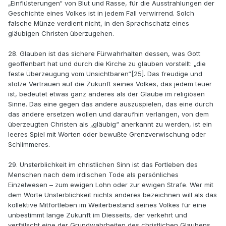
„Einflüsterungen“ von Blut und Rasse, für die Ausstrahlungen der
Geschichte eines Volkes ist in jedem Fall verwirrend. Solch
falsche Münze verdient nicht, in den Sprachschatz eines
gläubigen Christen überzugehen.
28. Glauben ist das sichere Fürwahrhalten dessen, was Gott
geoffenbart hat und durch die Kirche zu glauben vorstellt: „die
feste Überzeugung vom Unsichtbaren“[25]. Das freudige und
stolze Vertrauen auf die Zukunft seines Volkes, das jedem teuer
ist, bedeutet etwas ganz anderes als der Glaube im religiösen
Sinne. Das eine gegen das andere auszuspielen, das eine durch
das andere ersetzen wollen und daraufhin verlangen, von dem
überzeugten Christen als „gläubig“ anerkannt zu werden, ist ein
leeres Spiel mit Worten oder bewußte Grenzverwischung oder
Schlimmeres.
29. Unsterblichkeit im christlichen Sinn ist das Fortleben des
Menschen nach dem irdischen Tode als persönliches
Einzelwesen – zum ewigen Lohn oder zur ewigen Strafe. Wer mit
dem Worte Unsterblichkeit nichts anderes bezeichnen will als das
kollektive Mitfortleben im Weiterbestand seines Volkes für eine
unbestimmt lange Zukunft im Diesseits, der verkehrt und
verfälscht eine der Grundwahrheiten des christlichen Glaubens,