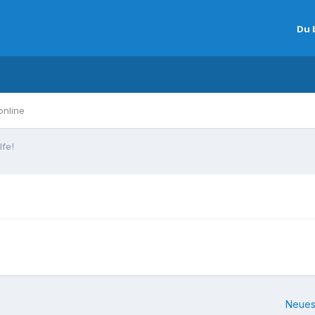
Du 
online
lfe!
Neues