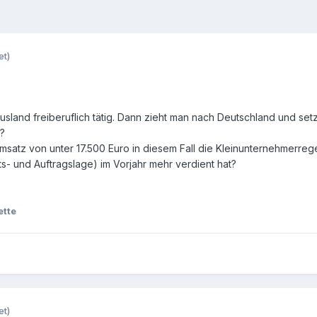
et)
and freiberuflich tätig. Dann zieht man nach Deutschland und setzt d
?
Umsatz von unter 17.500 Euro in diesem Fall die Kleinunternehmer
ts- und Auftragslage) im Vorjahr mehr verdient hat?
ette
et)