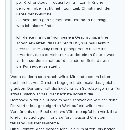
per Kirchensteuer - quasi formal - zur rk-Kirche
gehören, aber nicht mehr zum Leib Christi nach der
Lehre der rk-Kirche.
Sie sind dann ganz geschockt und hoch beleidigt,
was ich albern finde.
Ich denke man darf von seinem Gesprächspartner
schon erwarten, dass er "echt ist", wie mal Helmut
Schmidt über Willy Brandt gesagt hat, d.h. von ihm
erwarten, dass er nicht nur auf der einen Seite etwas
vertritt sondern auch auf der anderen Seite daraus
die Konsequenzen zieht.
Wenn es denn so einfach wäre. Mir sind aber im Leben
noch nicht zwei Christen begegnet, die exakt das gleiche
glauben. Der eine hält die Existenz von Schutzengeln nur für
etwas Symbolisches, der nächste schätzt die
Homosexualität als Sünde minder schwer ein wie der dritte.
Ein Vierter legt gesteigerten Wert auf ein wörtliches
Verständnis der Bibel dort, wo Vätern empfohlen wird, ihre
Kinder zu züchtigen - und so fort. Tausend Christen -
tausend Glaubenssysteme.
Hinzu kommt, dass gerade jene, die rumlaufen, als hätten