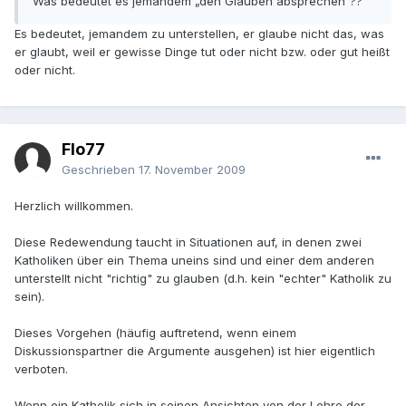
Was bedeutet es jemandem „den Glauben absprechen“??
Es bedeutet, jemandem zu unterstellen, er glaube nicht das, was
er glaubt, weil er gewisse Dinge tut oder nicht bzw. oder gut heißt
oder nicht.
Flo77
Geschrieben
17. November 2009
Herzlich willkommen.
Diese Redewendung taucht in Situationen auf, in denen zwei
Katholiken über ein Thema uneins sind und einer dem anderen
unterstellt nicht "richtig" zu glauben (d.h. kein "echter" Katholik zu
sein).
Dieses Vorgehen (häufig auftretend, wenn einem
Diskussionspartner die Argumente ausgehen) ist hier eigentlich
verboten.
Wenn ein Katholik sich in seinen Ansichten von der Lehre der