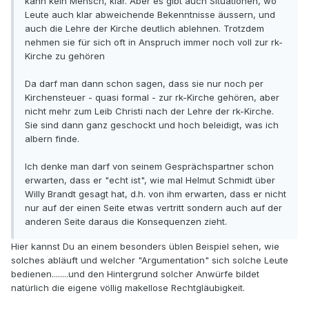
kann kein Mensch, klar. Aber es gibt auch Situationen, wo
Leute auch klar abweichende Bekenntnisse äussern, und
auch die Lehre der Kirche deutlich ablehnen. Trotzdem
nehmen sie für sich oft in Anspruch immer noch voll zur rk-
Kirche zu gehören
Da darf man dann schon sagen, dass sie nur noch per
Kirchensteuer - quasi formal - zur rk-Kirche gehören, aber
nicht mehr zum Leib Christi nach der Lehre der rk-Kirche.
Sie sind dann ganz geschockt und hoch beleidigt, was ich
albern finde.
Ich denke man darf von seinem Gesprächspartner schon
erwarten, dass er "echt ist", wie mal Helmut Schmidt über
Willy Brandt gesagt hat, d.h. von ihm erwarten, dass er nicht
nur auf der einen Seite etwas vertritt sondern auch auf der
anderen Seite daraus die Konsequenzen zieht.
Hier kannst Du an einem besonders üblen Beispiel sehen, wie
solches abläuft und welcher "Argumentation" sich solche Leute
bedienen........und den Hintergrund solcher Anwürfe bildet
natürlich die eigene völlig makellose Rechtgläubigkeit.