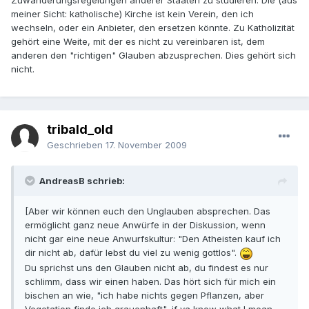
Zuwanderungsregelungen anderer Staaten zu studieren. Die (aus
meiner Sicht: katholische) Kirche ist kein Verein, den ich
wechseln, oder ein Anbieter, den ersetzen könnte. Zu Katholizität
gehört eine Weite, mit der es nicht zu vereinbaren ist, dem
anderen den "richtigen" Glauben abzusprechen. Dies gehört sich
nicht.
tribald_old
Geschrieben
17. November 2009
AndreasB schrieb:
[Aber wir können euch den Unglauben absprechen. Das
ermöglicht ganz neue Anwürfe in der Diskussion, wenn
nicht gar eine neue Anwurfskultur: "Den Atheisten kauf ich
dir nicht ab, dafür lebst du viel zu wenig gottlos".
Du sprichst uns den Glauben nicht ab, du findest es nur
schlimm, dass wir einen haben. Das hört sich für mich ein
bischen an wie, "ich habe nichts gegen Pflanzen, aber
Vegetation finde ich grauenhaft", if ya know what I mean.