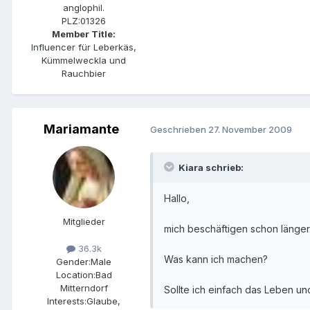
anglophil.
PLZ:
01326
Member Title:
Influencer für Leberkäs,
Kümmelweckla und
Rauchbier
Mariamante
Geschrieben
27. November 2009
Kiara schrieb:
Hallo,
Mitglieder
mich beschäftigen schon länger 
36.3k
Was kann ich machen?
Gender:
Male
Location:
Bad
Mitterndorf
Sollte ich einfach das Leben u
Interests:
Glaube,