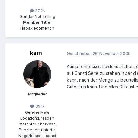
27.2k
Gender:
Not Telling
Member Title:
Hapaxlegomenon
kam
Geschrieben
26. November 2009
Kampf entfesselt Leidenschaften, 
auf Christi Seite zu stehen, aber 
kann, nach der Menge zu beurteile
Gutes tun kann. Und alles Gute ist
Mitglieder
39.1k
Gender:
Male
Location:
Dresden
Interests:
Leberkäse,
Prinzregententorte,
Negerküsse - sonst