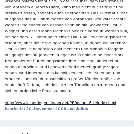
Kreenheinstetten lohnt sich, in der "Traube", dem Geburtshaus
von Abraham a Sancta Clara, kann man nicht nur sehr gut und
preiswert essen, sondern auch übernachten. Das Wirtshaus, das
ausgangs des 16. Jahrhunderts von Abrahams Großvater erbaut
worden und später von dessen Sohn an die Schwester Ursula
Wagner und deren Mann Matthäus Megerle verkauft worden war,
hat seit dem 17. Jahrhundert einige Um- und Erweiterungsbauten
erfahren, aber die ursprünglichen Räume, in denen die streitbare
Ursula (das ist behördlich dokumentiert) und Matthäus Megerle
ausgangs des 30-jährigen Krieges als Wirtsleute an einer stark
frequentierten Durchgangsstraße ihre stattliche Kinderschar
neben dem Wirts- und Landwirtschaftsbetrieb großgezogen
haben, sind innerhalb des Komplexes deutlich erkennbar und
erhalten - und ein durchschnittlich großer Mitteleuropäer von
heute läuft Gefahr, sich das Hirn am Türbalken anzurennen und
sich ne ordentliche Beule zu holen.
http://www.leibertingen.de/servlet/PB/menu...5_l1/index.html
bearbeitet
30. November 2009
von Julius