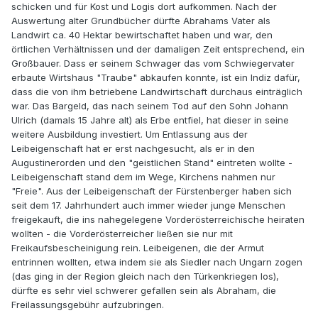
schicken und für Kost und Logis dort aufkommen. Nach der
Auswertung alter Grundbücher dürfte Abrahams Vater als
Landwirt ca. 40 Hektar bewirtschaftet haben und war, den
örtlichen Verhältnissen und der damaligen Zeit entsprechend, ein
Großbauer. Dass er seinem Schwager das vom Schwiegervater
erbaute Wirtshaus "Traube" abkaufen konnte, ist ein Indiz dafür,
dass die von ihm betriebene Landwirtschaft durchaus einträglich
war. Das Bargeld, das nach seinem Tod auf den Sohn Johann
Ulrich (damals 15 Jahre alt) als Erbe entfiel, hat dieser in seine
weitere Ausbildung investiert. Um Entlassung aus der
Leibeigenschaft hat er erst nachgesucht, als er in den
Augustinerorden und den "geistlichen Stand" eintreten wollte -
Leibeigenschaft stand dem im Wege, Kirchens nahmen nur
"Freie". Aus der Leibeigenschaft der Fürstenberger haben sich
seit dem 17. Jahrhundert auch immer wieder junge Menschen
freigekauft, die ins nahegelegene Vorderösterreichische heiraten
wollten - die Vorderösterreicher ließen sie nur mit
Freikaufsbescheinigung rein. Leibeigenen, die der Armut
entrinnen wollten, etwa indem sie als Siedler nach Ungarn zogen
(das ging in der Region gleich nach den Türkenkriegen los),
dürfte es sehr viel schwerer gefallen sein als Abraham, die
Freilassungsgebühr aufzubringen.